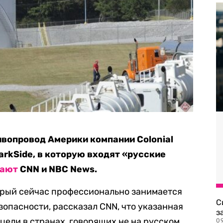
ивопровод Америки компании Colonial
DarkSide, в которую входят «русские
щают
CNN и NBC News.
орый сейчас профессионально занимается
С
опасности, рассказал CNN, что указанная
з
цели в странах, говорящих не на русском
0