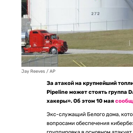
Jay Reeves / AP
За атакой на крупнейший топл
Pipeline может стоять группа 
хакеры». Об этом 10 мая
сооб
Экс-служащий Белого дома, кот
вопросами обеспечения кибербез
группировка в основном атакует 