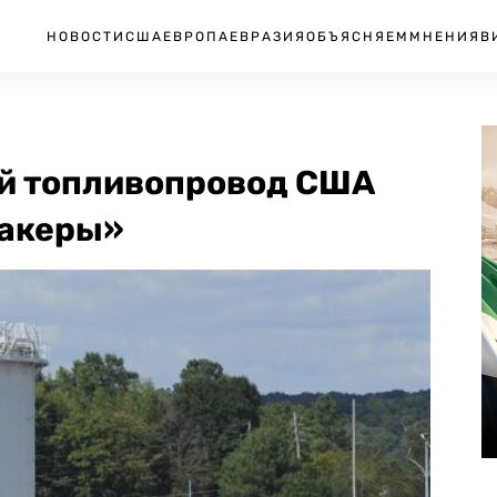
НОВОСТИ
США
ЕВРОПА
ЕВРАЗИЯ
ОБЪЯСНЯЕМ
МНЕНИЯ
В
ий топливопровод США
хакеры»