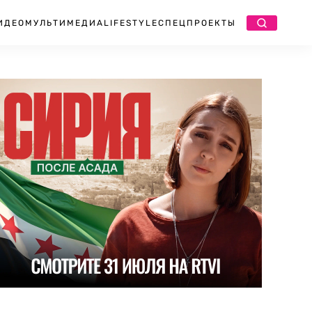
ИДЕО
МУЛЬТИМЕДИА
LIFESTYLE
СПЕЦПРОЕКТЫ