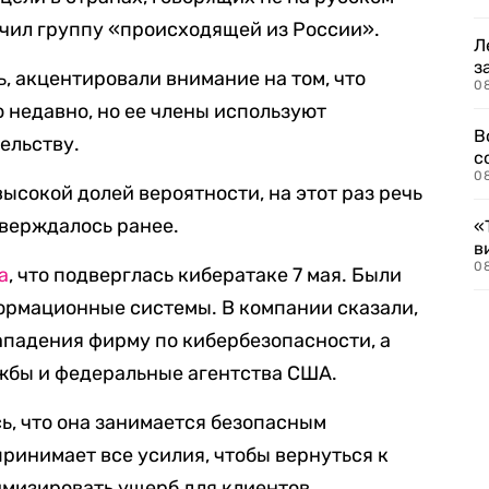
начил группу «происходящей из России».
Л
з
, акцентировали внимание на том, что
0
 недавно, но ее члены используют
В
ельству.
с
0
высокой долей вероятности, на этот раз речь
утверждалось ранее.
«
в
0
а
, что подверглась кибератаке 7 мая. Были
ормационные системы. В компании сказали,
ападения фирму по кибербезопасности, а
жбы и федеральные агентства США.
ь, что она занимается безопасным
ринимает все усилия, чтобы вернуться к
мизировать ущерб для клиентов.