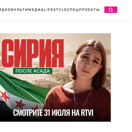
ИДЕО
МУЛЬТИМЕДИА
LIFESTYLE
СПЕЦПРОЕКТЫ