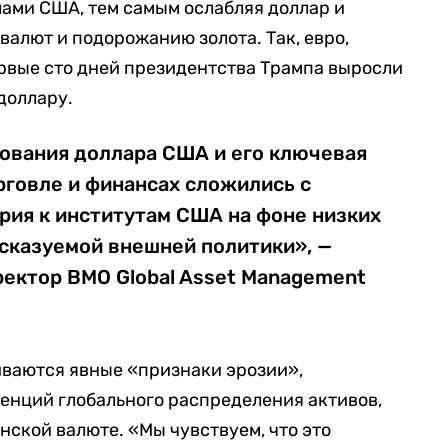
лами США, тем самым ослабляя доллар и
валют и подорожанию золота. Так, евро,
рвые сто дней президентства Трампа выросли
доллару.
ования доллара США и его ключевая
рговле и финансах сложились с
рия к институтам США на фоне низких
дсказуемой внешней политики», —
ектор BMO Global Asset Management
риваются явные «признаки эрозии»,
енций глобального распределения активов,
ской валюте. «Мы чувствуем, что это