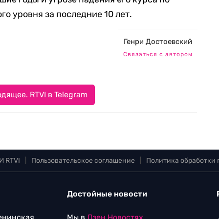
о уровня за последние 10 лет.
Генри Достоевский
Связаться с автором
дящее. RTVI в Telegram
И RTVI
|
Пользовательское соглашение
|
Политика обработки
Достойные новости
Ленинская
Мы в
Дзен.Новостях