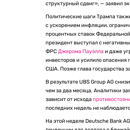
структурный сдвиг», — заявил эк
Политические шаги Трампа такж
с ускорением инфляции, ограни
процентных ставок Федеральной 
президент выступал с негативн
ФРС
Джерома Пауэлла
и даже уг
инвесторов и усилило опасения 
США. Позже глава государства за
В результате UBS Group AG снизи
чем за два месяца. Аналитики з
зависит от исхода
противостоян
последних недель не наблюдаетс
На этой неделе Deutsche Bank A
тенденции для доллара в ближай