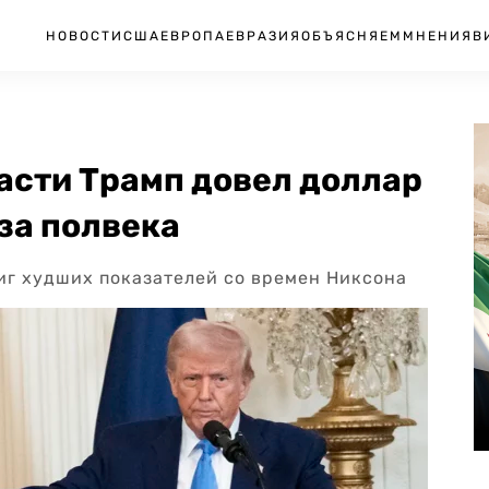
НОВОСТИ
США
ЕВРОПА
ЕВРАЗИЯ
ОБЪЯСНЯЕМ
МНЕНИЯ
В
ласти Трамп довел доллар
за полвека
иг худших показателей со времен Никсона