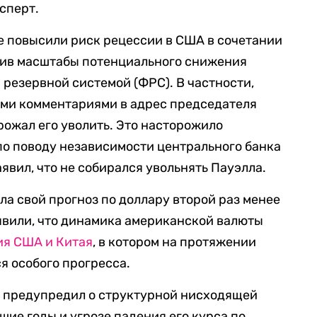
сперт.
е повысили риск рецессии в США в сочетании
чив масштабы потенциального снижения
резервной системой (ФРС). В частности,
ыми комментариями в адрес председателя
рожал его уволить. Это насторожило
по поводу независимости центрального банка
явил, что не собирался увольнять Пауэлла.
ла свой прогноз по доллару второй раз менее
аявили, что динамика американской валюты
ия США и Китая
, в котором на протяжении
я особого прогресса.
G предупредил о структурной нисходящей
шие годы и угрозе падения его курса по