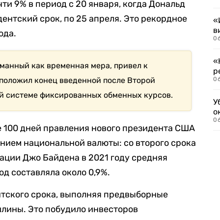
ти 9% в период с 20 января, когда Дональд
ентский срок, по 25 апреля. Это рекордное
«
в
ода.
06
«
уманный как временная мера, привел к
р
положил конец введенной после Второй
06
й системе фиксированных обменных курсов.
У
о
06
е 100 дней правления нового президента США
нием национальной валюты: со второго срока
рации Джо Байдена в 2021 году средняя
од составляла около 0,9%.
нтского срока, выполняя предвыборные
лины. Это побудило инвесторов