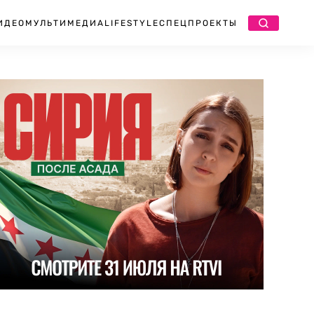
ИДЕО
МУЛЬТИМЕДИА
LIFESTYLE
СПЕЦПРОЕКТЫ