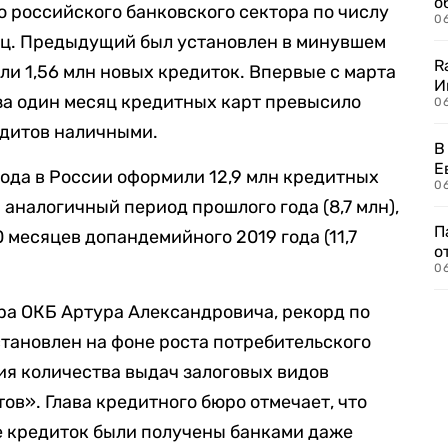
о
ю российского банковского сектора по числу
06
яц. Предыдущий был установлен в минувшем
R
ли 1,56 млн новых кредиток. Впервые с марта
И
за один месяц кредитных карт превысило
0
едитов наличными.
В
Е
 года в России оформили 12,9 млн кредитных
06
за аналогичный период прошлого года (8,7 млн),
П
0 месяцев допандемийного 2019 года (11,7
о
06
ра ОКБ Артура Александровича, рекорд по
тановлен на фоне роста потребительского
ния количества выдач залоговых видов
ов». Глава кредитного бюро отмечает, что
е кредиток были получены банками даже