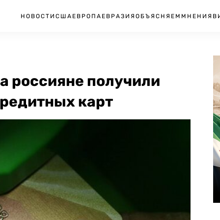
НОВОСТИ
США
ЕВРОПА
ЕВРАЗИЯ
ОБЪЯСНЯЕМ
МНЕНИЯ
В
ца россияне получили
кредитных карт