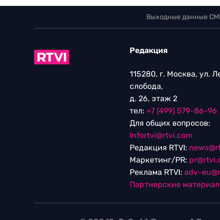
Выходные данные СМ
Редакция
115280, г. Москва, ул. 
слобода,
д. 26, этаж 2
тел:
+7 (499) 579-86-96
Для общих вопросов:
Infortvi@rtvi.com
Редакция RTVI:
news@rt
Маркетинг/PR:
pr@rtvi
Реклама RTVI:
adv-eu@r
Партнерские материа