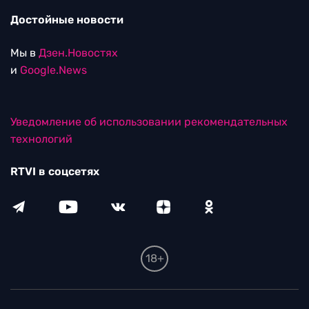
Достойные новости
Мы в
Дзен.Новостях
и
Google.News
Уведомление об использовании рекомендательных
технологий
RTVI в соцсетях
18+