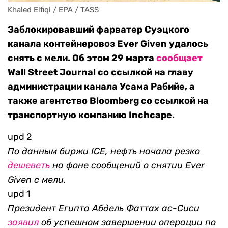
Khaled Elfiqi / EPA / TASS
Заблокировавший фарватер Суэцкого
канала контейнеровоз Ever Given удалось
снять с мели. Об этом 29 марта
сообщает
Wall Street Journal со ссылкой на главу
администрации канала Усама Рабийе, а
также агентство Bloomberg со ссылкой на
транспортную компанию Inchcape.
upd 2
По данным биржи ICE, нефть начала резко
дешеветь
на фоне сообщений о снятии Ever
Given с мели.
upd 1
Президент Египта Абдель Фаттах ас-Сиси
заявил
об успешном завершении операции по