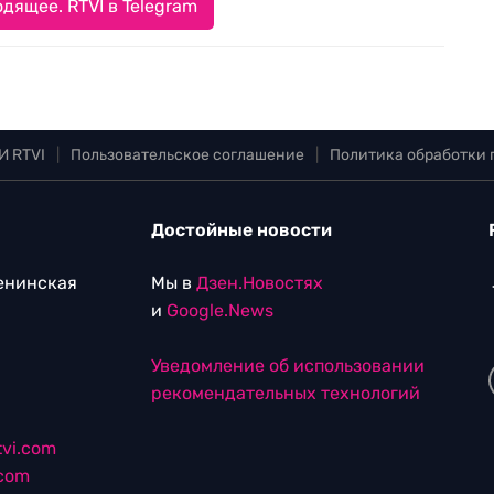
дящее. RTVI в Telegram
И RTVI
|
Пользовательское соглашение
|
Политика обработки
Достойные новости
Ленинская
Мы в
Дзен.Новостях
и
Google.News
Уведомление об использовании
рекомендательных технологий
vi.com
.com