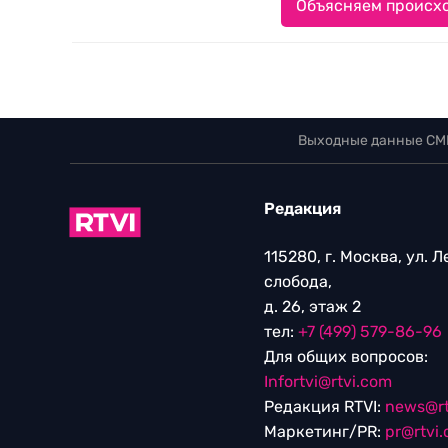
Объясняем происхо
Выходные данные СМ
Редакция
115280, г. Москва, ул. 
слобода,
д. 26, этаж 2
тел:
+7 (499) 579-86-96
Для общих вопросов:
Infortvi@rtvi.com
Редакция RTVI:
news@rt
Маркетинг/PR:
pr@rtvi