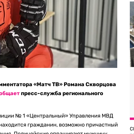
омментатора «Матч ТВ» Романа Скворцова
общает
пресс-служба регионального
олиции № 1 «Центральный» Управления МВД
 находится гражданин, возможно причастный
С
ения. Полицейские опрашивают мужчину.