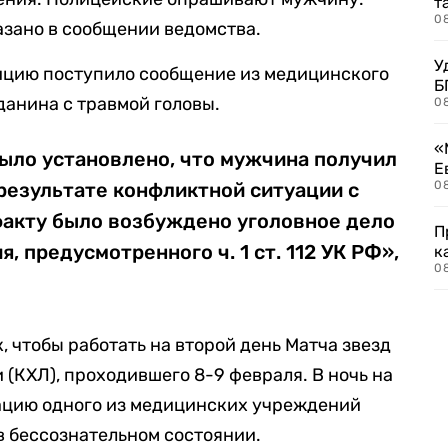
т
0
зано в сообщении ведомства.
У
лицию поступило сообщение из медицинского
Б
анина с травмой головы.
0
«
ыло установлено, что мужчина получил
Е
результате конфликтной ситуации с
0
факту было возбуждено уголовное дело
П
, предусмотренного ч. 1 ст. 112 УК РФ»,
к
0
 чтобы работать на второй день Матча звезд
(КХЛ), проходившего 8-9 февраля. В ночь на
мацию одного из медицинских учреждений
в бессознательном состоянии.