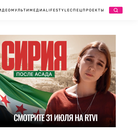
ИДЕО
МУЛЬТИМЕДИА
LIFESTYLE
СПЕЦПРОЕКТЫ