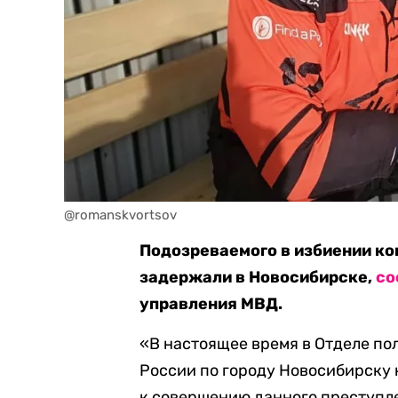
@romanskvortsov
Подозреваемого в избиении к
задержали в Новосибирске,
со
управления МВД.
«В настоящее время в Отделе п
России по городу Новосибирску
к совершению данного преступл