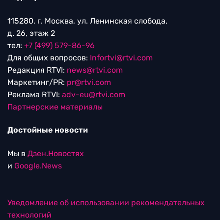
115280, г. Москва, ул. Ленинская слобода,
д. 26, этаж 2
тел:
+7 (499) 579-86-96
Для общих вопросов:
Infortvi@rtvi.com
Редакция RTVI:
news@rtvi.com
Маркетинг/PR:
pr@rtvi.com
Реклама RTVI:
adv-eu@rtvi.com
Партнерские материалы
Достойные новости
Мы в
Дзен.Новостях
и
Google.News
Уведомление об использовании рекомендательных
технологий