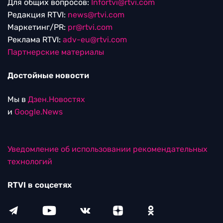
Для общих вопросов:
Infortvi@rtvi.com
Редакция RTVI:
news@rtvi.com
Маркетинг/PR:
pr@rtvi.com
Реклама RTVI:
adv-eu@rtvi.com
Партнерские материалы
Достойные новости
Мы в
Дзен.Новостях
и
Google.News
Уведомление об использовании рекомендательных
технологий
RTVI в соцсетях