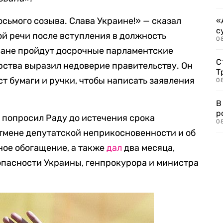
сьмого созыва. Слава Украине!» — сказал
«
с
й речи после вступления в должность
08
стране пройдут досрочные парламентские
С
рства выразил недоверие правительству. Он
Т
т бумаги и ручки, чтобы написать заявления
08
В
р
 попросил Раду до истечения срока
08
тмене депутатской неприкосновенности и об
ное обогащение, а также
дал
два месяца,
опасности Украины, генпрокурора и министра