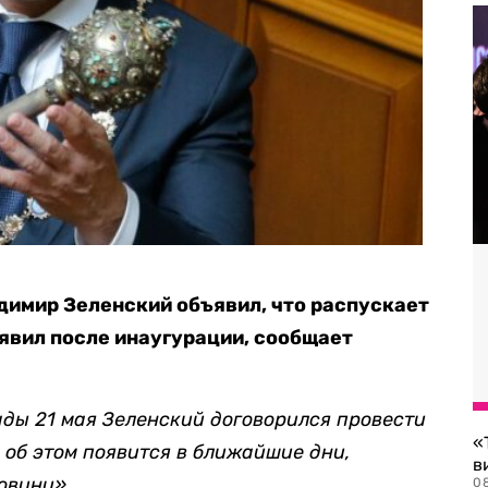
димир Зеленский объявил, что распускает
аявил после инаугурации, сообщает
ады 21 мая Зеленский договорился провести
«
 об этом появится в ближайшие дни,
в
Новини».
0