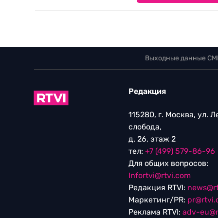
Выходные данные СМ
Редакция
115280, г. Москва, ул. 
слобода,
д. 26, этаж 2
тел:
+7 (499) 579-86-96
Для общих вопросов:
Infortvi@rtvi.com
Редакция RTVI:
news@rt
Маркетинг/PR:
pr@rtvi
Реклама RTVI:
adv-eu@r