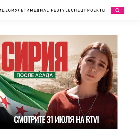
ИДЕО
МУЛЬТИМЕДИА
LIFESTYLE
СПЕЦПРОЕКТЫ