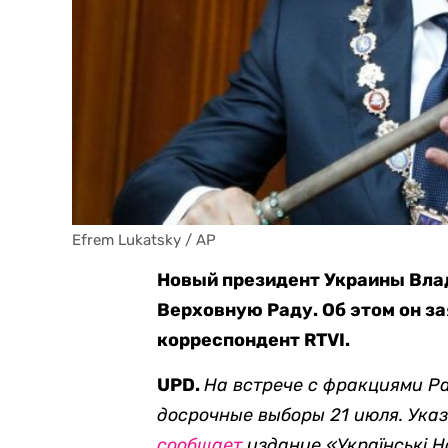
Efrem Lukatsky / AP
Новый президент Украины Вла
Верховную Раду. Об этом он з
корреспондент RTVI.
UPD.
На встрече с фракциями Р
досрочные выборы 21 июля. Указ
сообщает
издание
«Українськi 