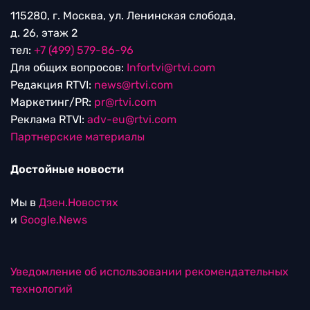
115280, г. Москва, ул. Ленинская слобода,
д. 26, этаж 2
тел:
+7 (499) 579-86-96
Для общих вопросов:
Infortvi@rtvi.com
Редакция RTVI:
news@rtvi.com
Маркетинг/PR:
pr@rtvi.com
Реклама RTVI:
adv-eu@rtvi.com
Партнерские материалы
Достойные новости
Мы в
Дзен.Новостях
и
Google.News
Уведомление об использовании рекомендательных
технологий