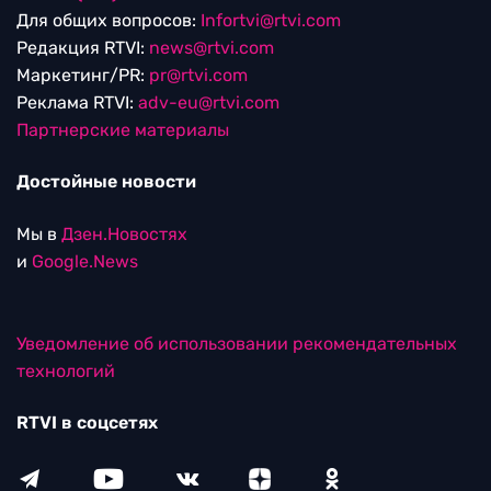
Для общих вопросов:
Infortvi@rtvi.com
Редакция RTVI:
news@rtvi.com
Маркетинг/PR:
pr@rtvi.com
Реклама RTVI:
adv-eu@rtvi.com
Партнерские материалы
Достойные новости
Мы в
Дзен.Новостях
и
Google.News
Уведомление об использовании рекомендательных
технологий
RTVI в соцсетях