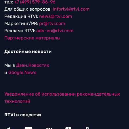
тел:
+7 (499) 579-86-96
Для общих вопросов:
Infortvi@rtvi.com
Редакция RTVI:
news@rtvi.com
Маркетинг/PR:
pr@rtvi.com
Реклама RTVI:
adv-eu@rtvi.com
Партнерские материалы
Достойные новости
Мы в
Дзен.Новостях
и
Google.News
Уведомление об использовании рекомендательных
технологий
RTVI в соцсетях