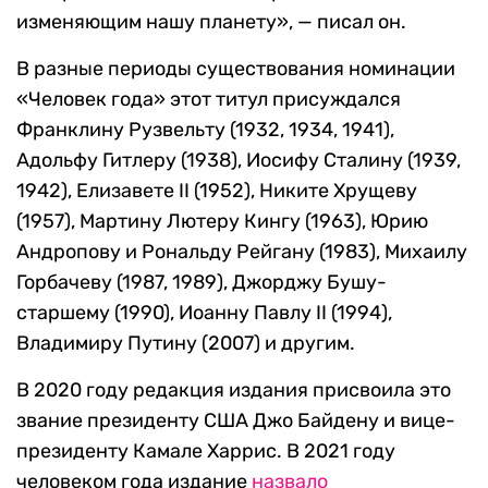
изменяющим нашу планету», — писал он.
В разные периоды существования номинации
«Человек года» этот титул присуждался
Франклину Рузвельту (1932, 1934, 1941),
Адольфу Гитлеру (1938), Иосифу Сталину (1939,
1942), Елизавете II (1952), Никите Хрущеву
(1957), Мартину Лютеру Кингу (1963), Юрию
Андропову и Рональду Рейгану (1983), Михаилу
Горбачеву (1987, 1989), Джорджу Бушу-
старшему (1990), Иоанну Павлу II (1994),
Владимиру Путину (2007) и другим.
В 2020 году редакция издания присвоила это
звание президенту США Джо Байдену и вице-
президенту Камале Харрис. В 2021 году
человеком года издание
назвало