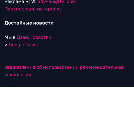
Реклама RTVI:
adv-eu@rtvi.com
Партнерские материалы
Достойные новости
Мы в
Дзен.Новостях
и
Google.News
Уведомление об использовании рекомендательных
технологий
RTVI в соцсетях
18+