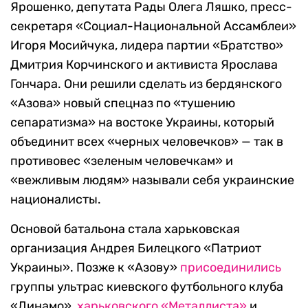
Ярошенко, депутата Рады Олега Ляшко, пресс-
секретаря «Социал-Национальной Ассамблеи»
Игоря Мосийчука, лидера партии «Братство»
Дмитрия Корчинского и активиста Ярослава
Гончара. Они решили сделать из бердянского
«Азова» новый спецназ по «тушению
сепаратизма» на востоке Украины, который
объединит всех «черных человечков» — так в
противовес «зеленым человечкам» и
«вежливым людям» называли себя украинские
националисты.
Основой батальона стала харьковская
организация Андрея Билецкого «Патриот
Украины». Позже к «Азову»
присоединились
группы ультрас киевского футбольного клуба
«Динамо»,
харьковского «Металлиста»
и