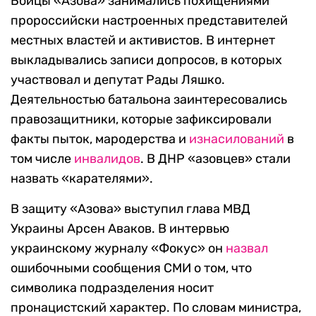
Бойцы «Азова» занимались похищениями
пророссийски настроенных представителей
местных властей и активистов. В интернет
выкладывались записи допросов, в которых
участвовал и депутат Рады Ляшко.
Деятельностью батальона заинтересовались
правозащитники, которые зафиксировали
факты пыток, мародерства и
изнасилований
в
том числе
инвалидов
. В ДНР «азовцев» стали
назвать «карателями».
В защиту «Азова» выступил глава МВД
Украины Арсен Аваков. В интервью
украинскому журналу «Фокус» он
назвал
ошибочными сообщения СМИ о том, что
символика подразделения носит
пронацистский характер. По словам министра,