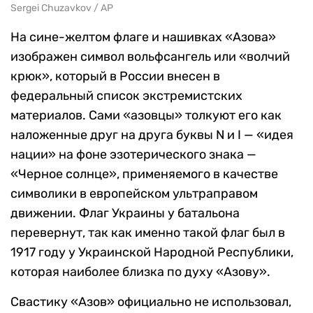
Sergei Chuzavkov / AP
На сине-желтом флаге и нашивках «Азова»
изображен символ вольфсангель или «волчий
крюк», который в России внесен в
федеральный список экстремистских
материалов. Сами «азовцы» толкуют его как
наложенные друг на друга буквы N и I — «идея
нации» на фоне эзотерического знака —
«Черное солнце», применяемого в качестве
символики в европейском ультраправом
движении. Флаг Украины у батальона
перевернут, так как именно такой флаг был в
1917 году у Украинской Народной Республики,
которая наиболее близка по духу «Азову».
Свастику «Азов» официально не использовал,