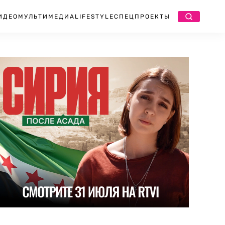
ИДЕО
МУЛЬТИМЕДИА
LIFESTYLE
СПЕЦПРОЕКТЫ