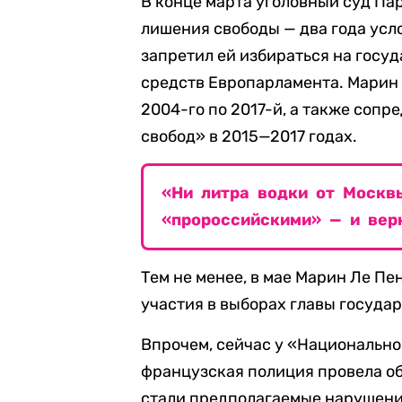
В конце марта уголовный суд П
лишения свободы — два года усло
запретил ей избираться на госу
средств Европарламента. Марин
2004-го по 2017-й, а также соп
свобод» в 2015—2017 годах.
«Ни литра водки от Москв
«пророссийскими» — и вер
Тем не менее, в мае Марин Ле Пе
участия в выборах главы государ
Впрочем, сейчас у «Национально
французская полиция провела о
стали предполагаемые нарушени