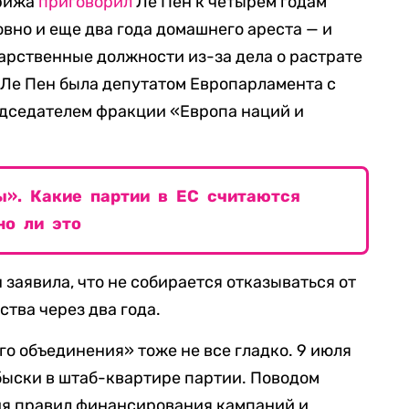
арижа
приговорил
Ле Пен к четырем годам
вно и еще два года домашнего ареста — и
дарственные должности из-за дела о растрате
 Ле Пен была депутатом Европарламента с
редседателем фракции «Европа наций и
ы». Какие партии в ЕС считаются
но ли это
н заявила, что не собирается отказываться от
ства через два года.
го объединения» тоже не все гладко. 9 июля
быски в штаб-квартире партии. Поводом
я правил финансирования кампаний и