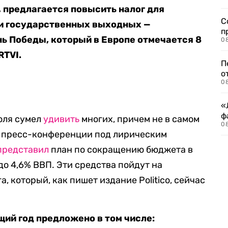
, предлагается повысить налог для
С
-ти государственных выходных —
п
ь Победы, который в Европе отмечается 8
08
RTVI.
П
о
08
«
ф
юля сумел
удивить
многих, причем не в самом
0
й пресс-конференции под лирическим
представил
план по сокращению бюджета в
 до 4,6% ВВП. Эти средства пойдут на
, который, как пишет издание Politico, сейчас
ий год предложено в том числе: