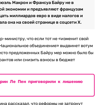
юэль Макрон и Франсуа Байру не в
ной экономии и предъявляют французам
цать миллиардов евро в виде налогов и
ла она на своей странице в соцсети Х.
р-министру, что если тот не «изменит свой
«Национальное объединение» выдвинет вотум
место предложенных Байру мер можно было бы
рантов или снизить взносы в бюджет
арин Ле Пен приговорили к лишению
ина рассказал, что реформы не затронут