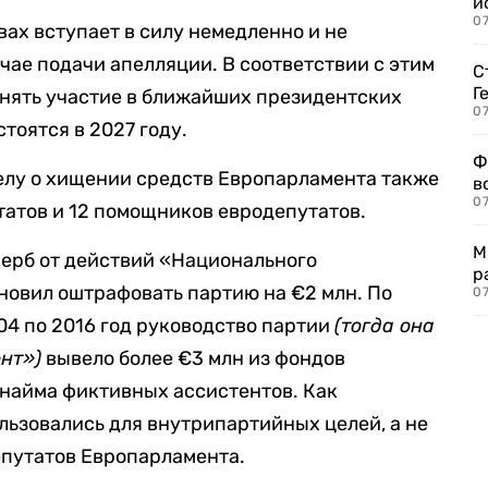
и
0
ах вступает в силу немедленно и не
чае подачи апелляции. В соответствии с этим
С
Г
инять участие в ближайших президентских
07
тоятся в 2027 году.
Ф
елу о хищении средств Европарламента также
в
07
атов и 12 помощников евродепутатов.
М
щерб от действий «Национального
р
ановил оштрафовать партию на €2 млн. По
07
04 по 2016 год руководство партии
(тогда она
нт»)
вывело более €3 млн из фондов
 найма фиктивных ассистентов. Как
льзовались для внутрипартийных целей, а не
епутатов Европарламента.