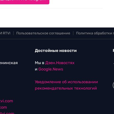
И RTVI
|
Пользовательское соглашение
|
Политика обработки
Достойные новости
Ленинская
Мы в
Дзен.Новостях
и
Google.News
Уведомление об использовании
рекомендательных технологий
vi.com
.com
tvi.com