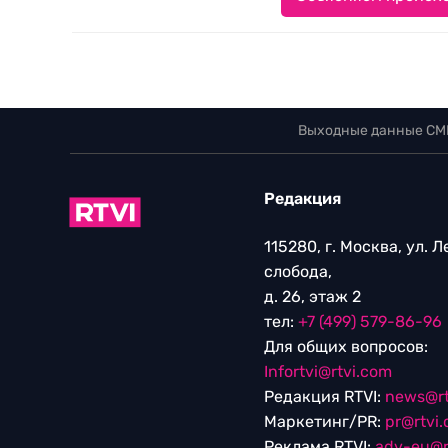
Выходные данные СМ
Редакция
115280, г. Москва, ул. 
слобода,
д. 26, этаж 2
тел:
+7 (499) 579-86-96
Для общих вопросов:
Infortvi@rtvi.com
Редакция RTVI:
news@rt
Маркетинг/PR:
pr@rtvi
Реклама RTVI:
adv-eu@r