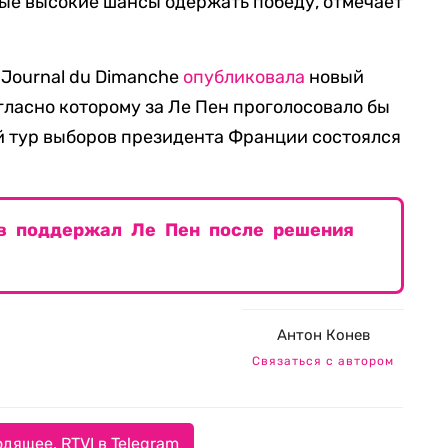
ые высокие шансы одержать победу, отмечает
 Journal du Dimanche
опубликовала
новый
гласно которому за Ле Пен проголосовало бы
й тур выборов президента Франции состоялся
в поддержал Ле Пен после решения
Антон Конев
Связаться с автором
дящее. RTVI в Telegram