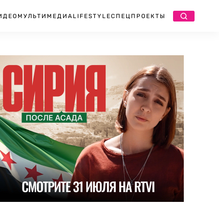
ИДЕО
МУЛЬТИМЕДИА
LIFESTYLE
СПЕЦПРОЕКТЫ