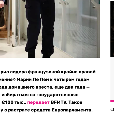
орил лидера французской крайне правой
ение» Марин Ле Пен к четырем годам
ода домашнего ареста, еще два года —
у избираться на государственные
 €100 тыс.,
передает
BFMTV. Такое
у о растрате средств Европарламента.
«