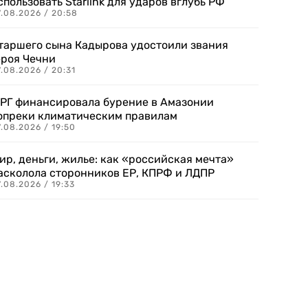
спользовать Starlink для ударов вглубь РФ
7.08.2026 / 20:58
таршего сына Кадырова удостоили звания
ероя Чечни
.08.2026 / 20:31
РГ финансировала бурение в Амазонии
опреки климатическим правилам
.08.2026 / 19:50
ир, деньги, жилье: как «российская мечта»
асколола сторонников ЕР, КПРФ и ЛДПР
.08.2026 / 19:33