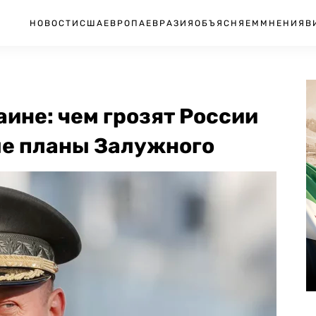
НОВОСТИ
США
ЕВРОПА
ЕВРАЗИЯ
ОБЪЯСНЯЕМ
МНЕНИЯ
В
ине: чем грозят России
ые планы Залужного