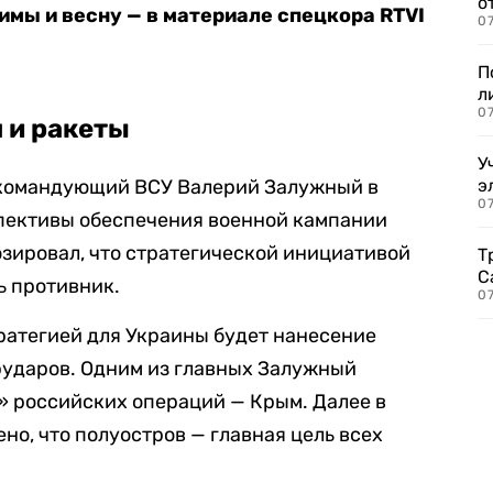
о
имы и весну — в материале спецкора RTVI
07
П
л
07
 и ракеты
У
окомандующий ВСУ Валерий Залужный в
э
07
пективы обеспечения военной кампании
озировал, что стратегической инициативой
Т
С
ь противник.
07
тратегией для Украины будет нанесение
ударов. Одним из главных Залужный
» российских операций — Крым. Далее в
ено, что полуостров — главная цель всех