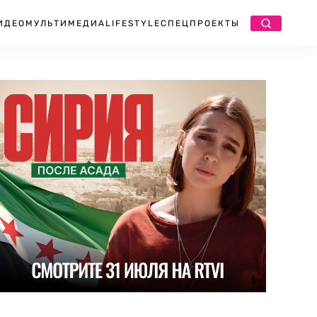
ИДЕО
МУЛЬТИМЕДИА
LIFESTYLE
СПЕЦПРОЕКТЫ