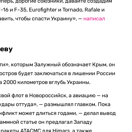
еперь, дорогие союзники, давайте создадим
 и F-35, Eurofighter и Tornado, Rafale и
тавить, чтобы спасти Украину», —
написал
иеву
ти», которым Залужный обозначает Крым, он
уостров будет заключаться в лишении России
а 2000 километров вглубь Украины.
вой флот в Новороссийск, а авиацию — на
удары оттуда», — размышлял главком. Пока
нфликт может длиться годами, — делал вывод
аммной статье он предлагал Западу
ракеты ATACMC для Himars, а также