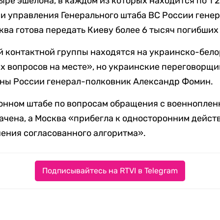
ыре эшелона, в каждом из которых находится по 1 
 управления Генерального штаба ВС России гене
ква готова передать Киеву более 6 тысяч погибших
 контактной группы находятся на украинско-бело
х вопросов на месте», но украинские переговорщик
оны России генерал-полковник Александр Фомин.
онном штабе по вопросам обращения с военнопле
начена, а Москва «прибегла к односторонним дейст
ения согласованного алгоритма».
Подписывайтесь на RTVI в Telegram