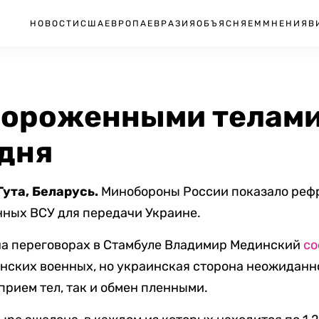
НОВОСТИ
США
ЕВРОПА
ЕВРАЗИЯ
ОБЪЯСНЯЕМ
МНЕНИЯ
В
мороженными телам
 дня
Гута, Беларусь.
Минобороны России показало реф
нных ВСУ для передачи Украине.
на переговорах в Стамбуле Владимир Мединский
со
аинских военных, но украинская сторона неожиданн
рием тел, так и обмен пленными.