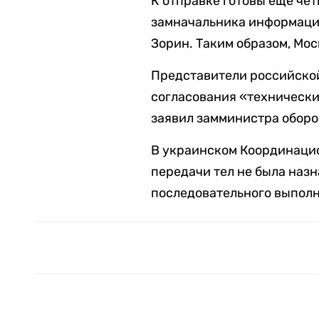
К отправке готовы еще чет
замначальника информации
Зорин. Таким образом, Мос
Представители российской
согласования «технически
заявил замминистра обор
В украинском Координаци
передачи тел не была наз
последовательного выполн