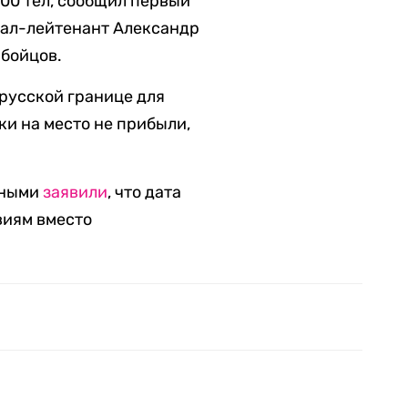
200 тел, сообщил первый
рал-лейтенант Александр
 бойцов.
русской границе для
и на место не прибыли,
нными
заявили
, что дата
виям вместо