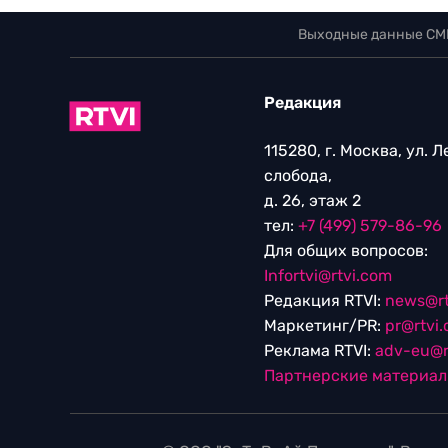
Выходные данные СМ
Редакция
115280, г. Москва, ул. 
слобода,
д. 26, этаж 2
тел:
+7 (499) 579-86-96
Для общих вопросов:
Infortvi@rtvi.com
Редакция RTVI:
news@rt
Маркетинг/PR:
pr@rtvi
Реклама RTVI:
adv-eu@r
Партнерские материа