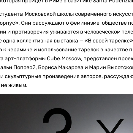
 которая пройдет в Риме в базилике Santa Pudenzia
студенты Московской школы современного искусст
орпус». Они рассуждают о феминизме, обществе пот
оции и противоречия уживаются в человеческом тел
 одна коллективная выставка — «В своей тарелке»
 к керамике и использование тарелок в качестве по
та арт-платформы Cube.Moscow, представлен проект
льи Поповой, Бориса Макарова и Марии Высотско
и скульптурные произведения авторов, рассуждаю
 не живым.