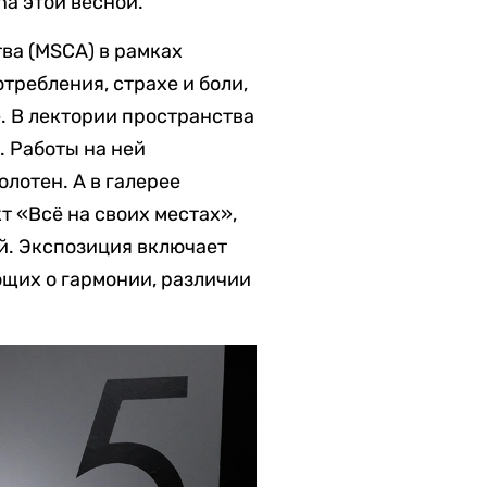
na этой весной.
ва (MSCA) в рамках
ребления, страхе и боли,
е. В лектории пространства
. Работы на ней
лотен. А в галерее
 «Всё на своих местах»,
й. Экспозиция включает
щих о гармонии, различии