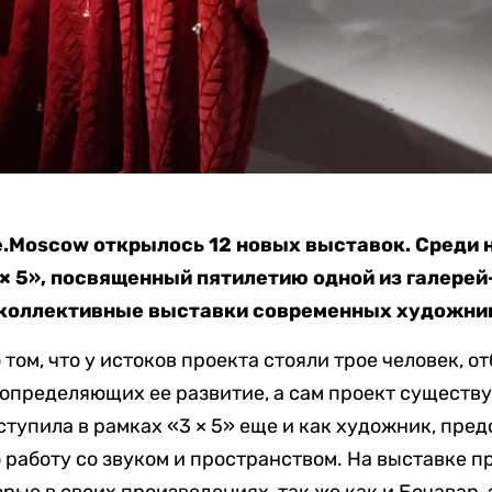
e.Moscow открылось 12 новых выставок. Среди
× 5», посвященный пятилетию одной из галерей-
 коллективные выставки современных художни
о том, что у истоков проекта стояли трое человек,
определяющих ее развитие, а сам проект существуе
тупила в рамках «3 × 5» еще и как художник, пре
работу со звуком и пространством. На выставке 
рые в своих произведениях, так же как и Бочавар