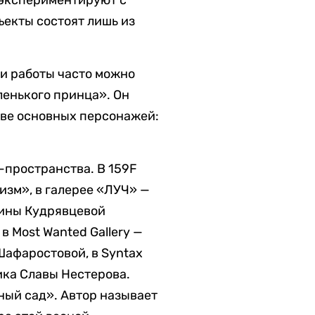
ъекты состоят лишь из
ьи работы часто можно
ленького принца». Он
тве основных персонажей:
-пространства. В 159F
изм», в галерее «ЛУЧ» —
ерины Кудрявцевой
 Most Wanted Gallery —
Шафаростовой, в Syntax
ика Славы Нестерова.
ный сад». Автор называет