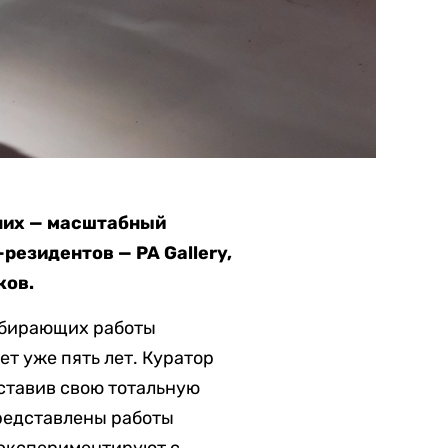
 них — масштабный
резидентов — PA Gallery,
ков.
 отбирающих работы
т уже пять лет. Куратор
дставив свою тотальную
представлены работы
, экспериментируют с