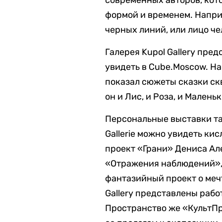
формой и временем. Наприм
черных линий, или лицо че
Галерея Kupol Gallery пре
увидеть в Cube.Moscow. На
показал сюжеты сказки ск
он и Лис, и Роза, и Малень
Персональные выставки та
Gallerie можно увидеть ки
проект «Грани» Дениса Але
«Отражения наблюдений», в
фантазийный проект о меч
Gallery представлены рабо
Пространство же «КультПр