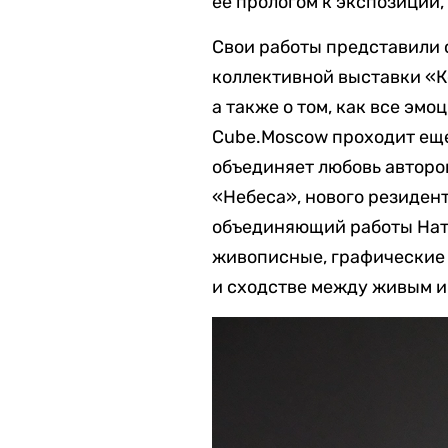
ее прологом к экспозиции,
Свои работы представили 
коллективной выставки «К
а также о том, как все эм
Cube.Moscow проходит еще
объединяет любовь авторов
«Небеса», нового резиден
объединяющий работы Ната
живописные, графические 
и сходстве между живым и