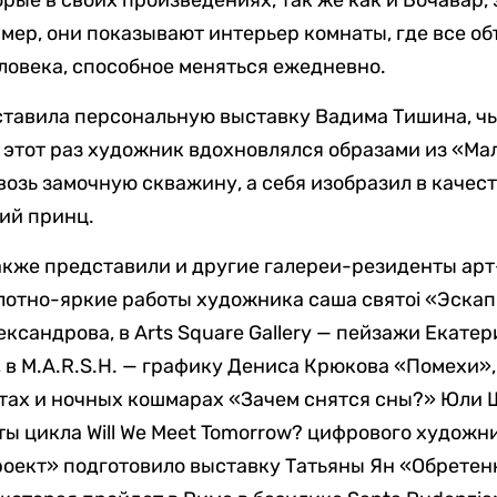
ер, они показывают интерьер комнаты, где все об
ловека, способное меняться ежедневно.
дставила персональную выставку Вадима Тишина, ч
 этот раз художник вдохновлялся образами из «Ма
возь замочную скважину, а себя изобразил в качес
кий принц.
кже представили и другие галереи-резиденты арт
слотно-яркие работы художника саша святоi «Эскап
ксандрова, в Arts Square Gallery — пейзажи Екат
 M.A.R.S.H. — графику Дениса Крюкова «Помехи», в
тах и ночных кошмарах «Зачем снятся сны?» Юли 
ты цикла Will We Meet Tomorrow? цифрового художн
оект» подготовило выставку Татьяны Ян «Обретен