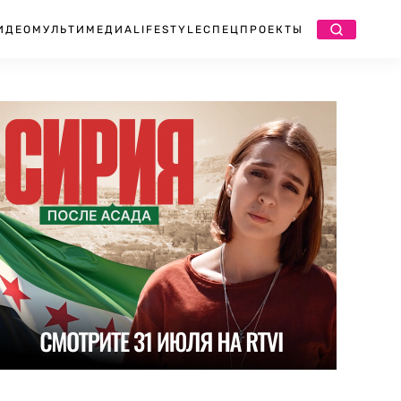
ИДЕО
МУЛЬТИМЕДИА
LIFESTYLE
СПЕЦПРОЕКТЫ