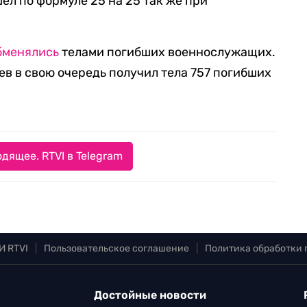
шел по формуле 25 на 25 так же при
бменялись
телами погибших военнослужащих.
ев в свою очередь получил тела 757 погибших
дящее. RTVI в Telegram
И RTVI
|
Пользовательское соглашение
|
Политика обработки
Достойные новости