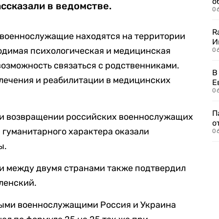
о
ссказали в ведомстве.
06
R
военнослужащие находятся на территории
И
ходимая психологическая и медицинская
0
возможность связаться с родственниками.
В
 лечения и реабилитации в медицинских
Е
06
П
при возвращении российских военнослужащих
о
 гуманитарного характера оказали
06
ы.
 между двумя странами также подтвердил
ленский.
ными военнослужащими Россия и Украина