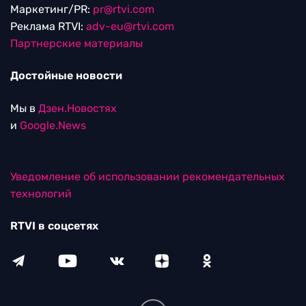
Мы в
Дзен.Новостях
и
Google.News
Уведомление об использовании рекомендательных
технологий
RTVI в соцсетях
18+
© ООО "ЭрТиВиАй Продакшн". Все права защищены.
При цитировании материалов активная