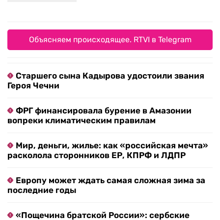
Старшего сына Кадырова удостоили звания
Героя Чечни
ФРГ финансировала бурение в Амазонии
вопреки климатическим правилам
Мир, деньги, жилье: как «российская мечта»
расколола сторонников ЕР, КПРФ и ЛДПР
Европу может ждать самая сложная зима за
последние годы
«Пощечина братской России»: сербские
политики объяснили цель визита Зеленского
Убивающий людей в Африке штамм вируса
Эбола может мутировать