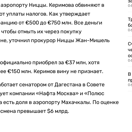
з
 аэропорту Ниццы. Керимова обвиняют в
0
от уплаты налогов. Как утверждает
Т
ранцию от €500 до €750 млн. Все деньги
б
0
 чтобы отмыть их через покупку
ене, уточнил прокурор Ниццы Жан-Мишель
С
ч
о
0
 официально приобрел за €37 млн, хотя
ее €150 млн. Керимов вину не признает.
В
п
ботает сенатором от Дагестана в Совете
0
рует компании «Нафта Москва» и «Полюс
а есть доля в аэропорту Махачкалы. По оценке
есмена превышает $6 млрд.