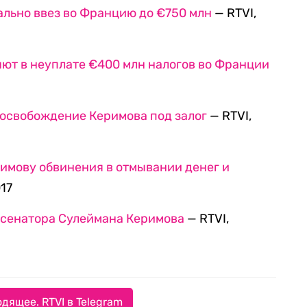
льно ввез во Францию до €750 млн
— RTVI,
ют в неуплате €400 млн налогов во Франции
освобождение Керимова под залог
— RTVI,
имову обвинения в отмывании денег и
017
 сенатора Сулеймана Керимова
— RTVI,
дящее. RTVI в Telegram