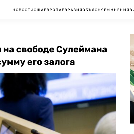
НОВОСТИ
США
ЕВРОПА
ЕВРАЗИЯ
ОБЪЯСНЯЕМ
МНЕНИЯ
В
л на свободе Сулеймана
сумму его залога