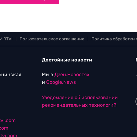
И RTVI
|
Пользовательское соглашение
|
Политика обработки
Достойные новости
Ленинская
Мы в
Дзен.Новостях
и
Google.News
Уведомление об использовании
рекомендательных технологий
vi.com
.com
tvi.com