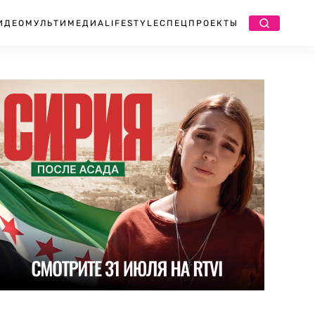
ИДЕО
МУЛЬТИМЕДИА
LIFESTYLE
СПЕЦПРОЕКТЫ