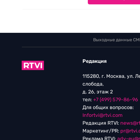
Выходные данные СМ
Редакция
115280, г. Москва, ул. 
слобода,
д. 26, этаж 2
тел:
+7 (499) 579-86-96
Для общих вопросов:
Infortvi@rtvi.com
Редакция RTVI:
news@rt
Маркетинг/PR:
pr@rtvi
Реклама RTVI:
adv-eu@r