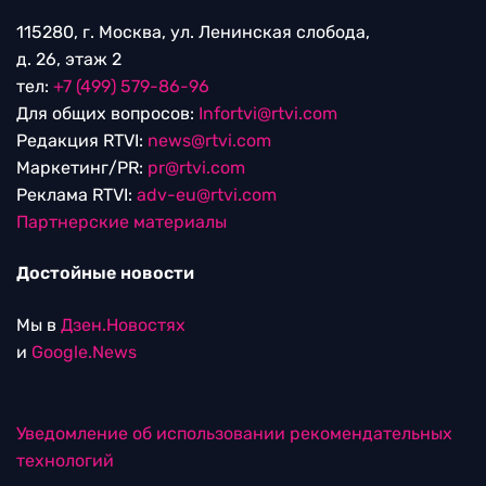
115280, г. Москва, ул. Ленинская слобода,
д. 26, этаж 2
тел:
+7 (499) 579-86-96
Для общих вопросов:
Infortvi@rtvi.com
Редакция RTVI:
news@rtvi.com
Маркетинг/PR:
pr@rtvi.com
Реклама RTVI:
adv-eu@rtvi.com
Партнерские материалы
Достойные новости
Мы в
Дзен.Новостях
и
Google.News
Уведомление об использовании рекомендательных
технологий