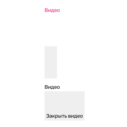
Видео
Закрыть видео
Ссылки по теме:
Яшин пообещал подать в суд на 
праздник
— RTVI, 18.12.2017