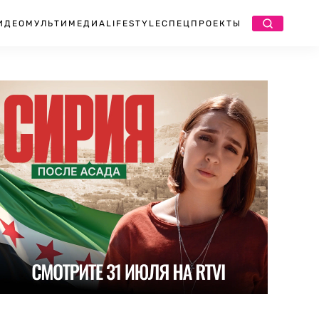
ИДЕО
МУЛЬТИМЕДИА
LIFESTYLE
СПЕЦПРОЕКТЫ