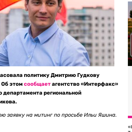
ласовала политику Дмитрию Гудкову
. Об этом
сообщает
агентство «Интерфакс»
го департамента региональной
икова.
ою заявку на митинг по просьбе Ильи Яшина.
«