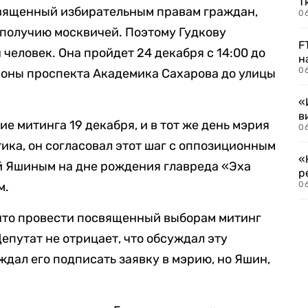
Т
священный избирательным правам граждан,
06
ополучию москвичей. Поэтому Гудкову
F
 человек. Она пройдет 24 декабря с 14:00 до
н
06
ороны проспекта Академика Сахарова до улицы
«
в
е митинга 19 декабря, и в тот же день мэрия
06
ика, он согласовал этот шаг с оппозиционным
«
 Яшиным на дне рождения главреда «Эха
р
м.
06
 что провести посвященный выборам митинг
епутат не отрицает, что обсуждал эту
ждал его подписать заявку в мэрию, но Яшин,