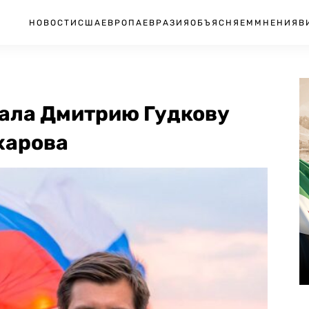
НОВОСТИ
США
ЕВРОПА
ЕВРАЗИЯ
ОБЪЯСНЯЕМ
МНЕНИЯ
В
ала Дмитрию Гудкову
харова