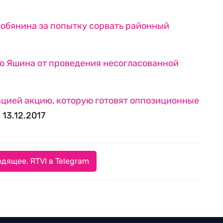
ю Яшина от проведения несогласованной
ацией акцию, которую готовят оппозиционные
 13.12.2017
дящее. RTVI в Telegram
И RTVI
|
Пользовательское соглашение
|
Политика обработки
Достойные новости