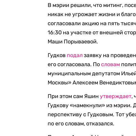
В мэрии решили, что митинг, по
никак не угрожает жизни и благ
согласовали акцию на пять тысяч
16:30 на участке от внешней ст
Маши Порываевой.
Гудков
подал
заявку на проведени
его согласовала. По
словам
полит
муниципальным депутатом Ильей
Москвы» Алексеем Венедиктовы
При этом сам Яшин
утверждает
,
Гудкову «намекнули» из мэрии. Д
перспективу с Гудковым. Тот убе
по его словам, отказался.