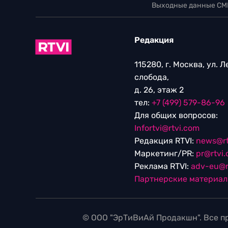
115280, г. Москва, ул. 
слобода,
д. 26, этаж 2
тел:
+7 (499) 579-86-96
Для общих вопросов:
Infortvi@rtvi.com
Редакция RTVI:
news@rt
Маркетинг/PR:
pr@rtvi
Реклама RTVI:
adv-eu@r
Партнерские материа
© ООО "ЭрТиВиАй Продакшн". Все пр