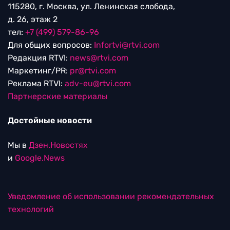
115280, г. Москва, ул. Ленинская слобода,
д. 26, этаж 2
тел:
+7 (499) 579-86-96
Для общих вопросов:
Infortvi@rtvi.com
Редакция RTVI:
news@rtvi.com
Маркетинг/PR:
pr@rtvi.com
Реклама RTVI:
adv-eu@rtvi.com
Партнерские материалы
Достойные новости
Мы в
Дзен.Новостях
и
Google.News
Уведомление об использовании рекомендательных
технологий