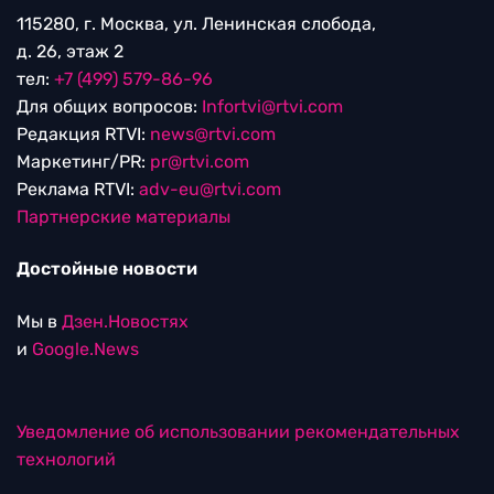
115280, г. Москва, ул. Ленинская слобода,
д. 26, этаж 2
тел:
+7 (499) 579-86-96
Для общих вопросов:
Infortvi@rtvi.com
Редакция RTVI:
news@rtvi.com
Маркетинг/PR:
pr@rtvi.com
Реклама RTVI:
adv-eu@rtvi.com
Партнерские материалы
Достойные новости
Мы в
Дзен.Новостях
и
Google.News
Уведомление об использовании рекомендательных
технологий