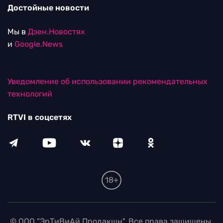
Достойные новости
Мы в
Дзен.Новостях
и
Google.News
Уведомление об использовании рекомендательных
технологий
RTVI в соцсетях
18+
© ООО "ЭрТиВиАй Продакшн". Все права защищены.