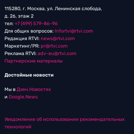
115280, г. Москва, ул. Ленинская слобода,
д. 26, этаж 2
тел:
+7 (499) 579-86-96
Для общих вопросов:
Infortvi@rtvi.com
Редакция RTVI:
news@rtvi.com
Маркетинг/PR:
pr@rtvi.com
Реклама RTVI:
adv-eu@rtvi.com
Партнерские материалы
Достойные новости
Мы в
Дзен.Новостях
и
Google.News
Уведомление об использовании рекомендательных
технологий