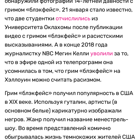
обнаружили фотографии 14-летней давности с
гримом «блэкфейс». 21 января стало известно,
что две студентки
отчислились
из
Университета Оклахомы после публикации
видео с гримом «блэкфейс» и расистскими
высказываниями. А в конце 2018 года
журналистку NBC Мегин Келли
уволили
за то,
что в эфире одной из телепрограмм она
усомнилась в том, что грим «блэкфейс» на
Хэллоуин можно считать расизмом.
Грим «блэкфейс» получил популярность в США
в XIX веке. Используя гуталин, артисты (в
основном белые) карикатурно изображали
негров. Жанр получил название менестрель-
шоу. Во время представлений комично
обыгрывалась жизнь темнокожих жителей США