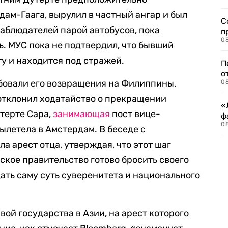
дам-Гаага, вырулил в частный ангар и был
С
наблюдателей парой автобусов, пока
п
08
. МУС пока не подтвердил, что бывший
у и находится под стражей.
П
о
бовали его возвращения на Филиппины.
08
отклонил ходатайство о прекращении
«
терте Сара,
занимающая
пост вице-
ф
0
ылетела в Амстердам. В беседе с
 арест отца, утверждая, что этот шаг
ское правительство готово бросить своего
ать саму суть суверенитета и национального
ой государства в Азии, на арест которого