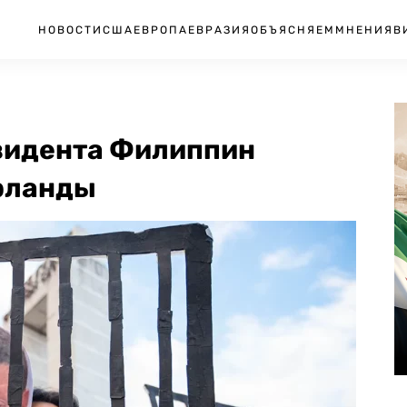
НОВОСТИ
США
ЕВРОПА
ЕВРАЗИЯ
ОБЪЯСНЯЕМ
МНЕНИЯ
В
зидента Филиппин
ерланды