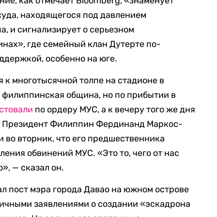
ние, как отмечает Bloomberg, «знаменует
суда, находящегося под давлением
, и сигнализирует о серьезном
нах», где семейный клан Дутерте по-
ддержкой, особенно на юге.
я к многотысячной толпе на стадионе в
я филиппинская община, но по прибытии в
стовали
по ордеру МУС, а к вечеру того же дня
й. Президент Филиппин Фердинанд Маркос-
 во вторник, что его предшественника
ления обвинений МУС. «Это то, чего от нас
, — сказал он.
ал пост мэра города Давао на южном острове
личными заявлениями о создании «эскадрона