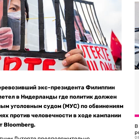
еревозивший экс-президента Филиппин
илетел в Нидерланды где политик должен
ым уголовным судом (МУС) по обвинениям
ях против человечности в ходе кампании
т Bloomberg.
В
р
етним Дутерте предположительно
08