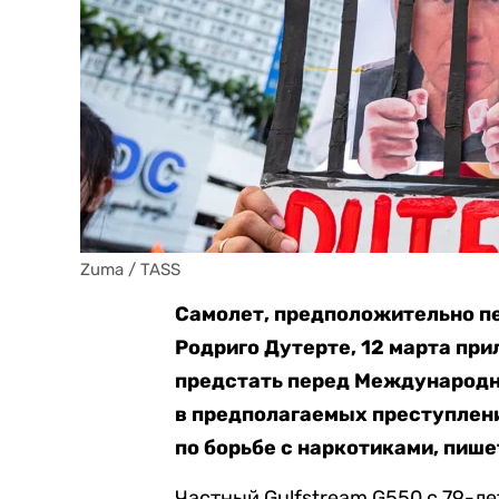
Zuma / TASS
Самолет, предположительно п
Родриго Дутерте, 12 марта пр
предстать перед Международн
в предполагаемых преступлени
по борьбе с наркотиками, пише
Частный Gulfstream G550 с 79-л