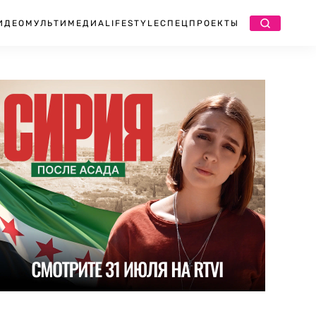
ИДЕО
МУЛЬТИМЕДИА
LIFESTYLE
СПЕЦПРОЕКТЫ