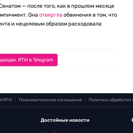
енатом — после того, как в прошлом месяце
импичмент. Она
отвергла
обвинения в том, что
ента и нецелевым образом расходовала
дящее. RTVI в Telegram
И RTVI
|
Пользовательское соглашение
|
Политика обработки
Достойные новости