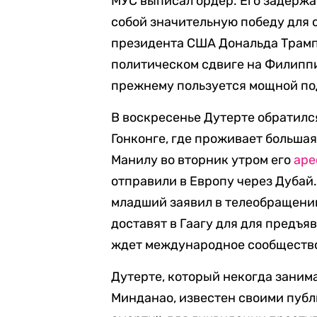
МУС выписал ордер. Его задержа
собой значительную победу для 
президента США Дональда Трампа
политическом сдвиге на Филиппи
прежнему пользуется мощной по
В воскресенье Дутерте обратилс
Гонконге, где проживает больша
Манилу во вторник утром его
аре
отправили в Европу через Дуба
младший заявил в телеобращении
доставят в Гаагу для для предъяв
ждет международное сообщество»
Дутерте, который некогда заним
Минданао, известен своими пуб