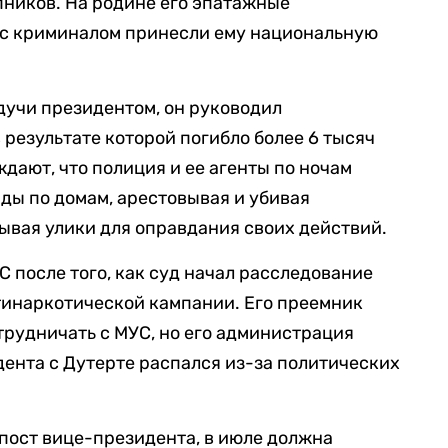
ников. На родине его эпатажные
е с криминалом принесли ему национальную
удучи президентом, он руководил
 результате которой погибло более 6 тысяч
дают, что полиция и ее агенты по ночам
ды по домам, арестовывая и убивая
ывая улики для оправдания своих действий.
 после того, как суд начал расследование
тинаркотической кампании. Его преемник
трудничать с МУС, но его администрация
дента с Дутерте распался из-за политических
пост вице-президента, в июле должна