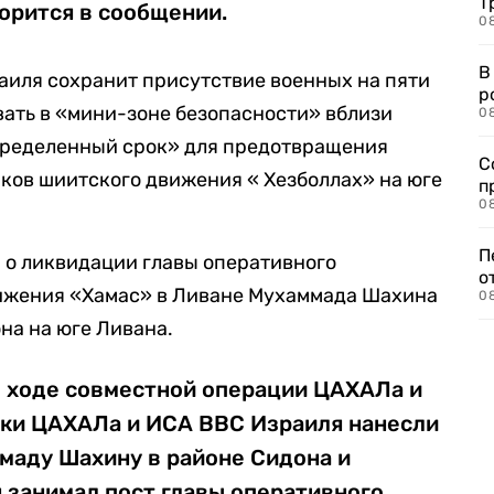
Т
ворится в сообщении.
08
В
аиля сохранит присутствие военных на пяти
р
овать в «мини-зоне безопасности» вблизи
08
определенный срок» для предотвращения
С
ков шиитского движения « Хезболлах» на юге
п
08
П
а
о ликвидации главы оперативного
о
ижения «Хамас» в Ливане Мухаммада Шахина
08
на на юге Ливана.
в ходе совместной операции ЦАХАЛа и
дки ЦАХАЛа и ИСА ВВС Израиля нанесли
маду Шахину в районе Сидона и
 занимал пост главы оперативного