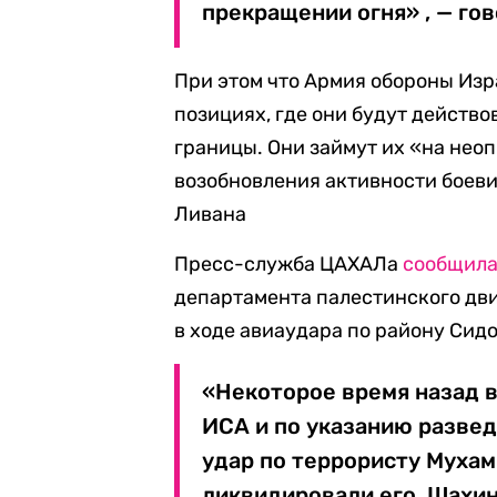
прекращении огня» , — го
При этом что Армия обороны Изр
позициях, где они будут действ
границы. Они займут их «на не
возобновления активности боеви
Ливана
Пресс-служба ЦАХАЛа
сообщил
департамента палестинского дв
в ходе авиаудара по району Сидо
«Некоторое время назад 
ИСА и по указанию разве
удар по террористу Мухам
ликвидировали его. Шахин