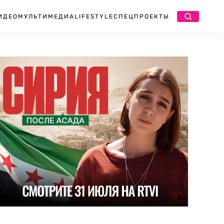
ИДЕО
МУЛЬТИМЕДИА
LIFESTYLE
СПЕЦПРОЕКТЫ