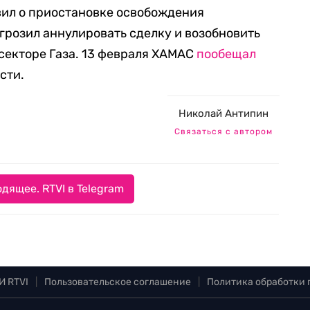
вил о приостановке освобождения
игрозил аннулировать сделку и возобновить
секторе Газа. 13 февраля ХАМАС
пообещал
сти.
Николай Антипин
Связаться с автором
дящее. RTVI в Telegram
И RTVI
|
Пользовательское соглашение
|
Политика обработки