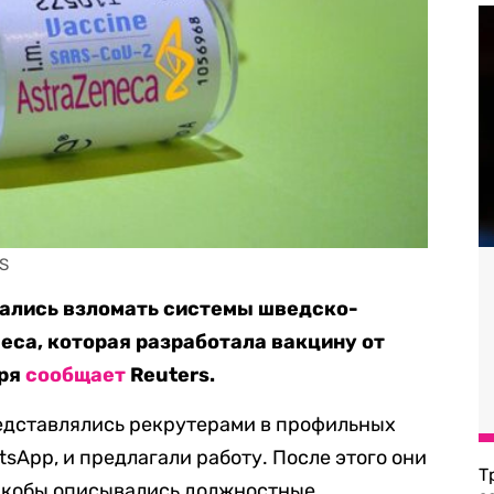
SS
тались взломать системы шведско-
eca, которая разработала вакцину от
бря
сообщает
Reuters.
редставлялись рекрутерами в профильных
atsApp, и предлагали работу. После этого они
Т
 якобы описывались должностные