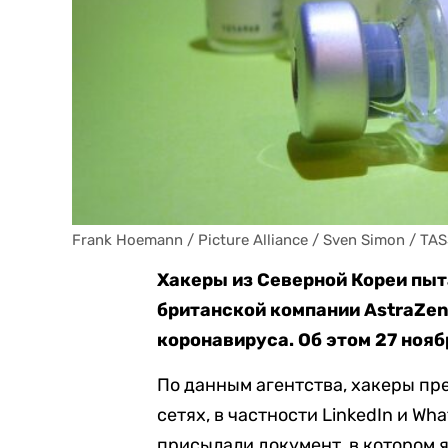
Frank Hoemann / Picture Alliance / Sven Simon / TA
Хакеры из Северной Кореи пы
британской компании AstraZen
коронавируса. Об этом 27 ноя
По данным агентства, хакеры п
сетях, в частности LinkedIn и Wh
присылали документ, в котором