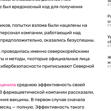
з
07
ле был вредоносный код для получения
Р
ш
иков, попытки взлома были нацелены на
07
 персонал компании, работающий над
У
, предположительно, оказались безуспешны.
с
07
ака проводилась именно северокорейскими
Ж
ты и методы, «которые официальные лица
ж
 кибербезопасности приписывают Северной
0
оценила
среднюю эффективность своей
 В фармацевтической компании рассказали,
ения вакцины. В первом случае сначала
 месяц — полную. Эффективность такого