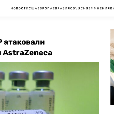
НОВОСТИ
США
ЕВРОПА
ЕВРАЗИЯ
ОБЪЯСНЯЕМ
МНЕНИЯ
В
Р атаковали
 AstraZeneca