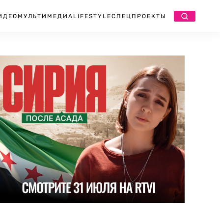
ИДЕО
МУЛЬТИМЕДИА
LIFESTYLE
СПЕЦПРОЕКТЫ