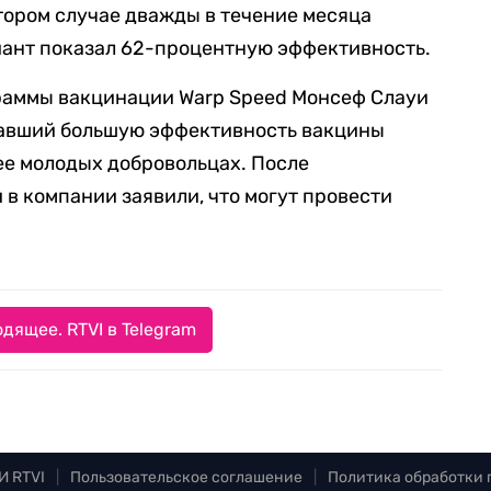
втором случае дважды в течение месяца
иант показал 62-процентную эффективность.
раммы вакцинации Warp Speed Монсеф Слауи
азавший большую эффективность вакцины
лее молодых добровольцах. После
в компании заявили, что могут провести
дящее. RTVI в Telegram
И RTVI
|
Пользовательское соглашение
|
Политика обработки