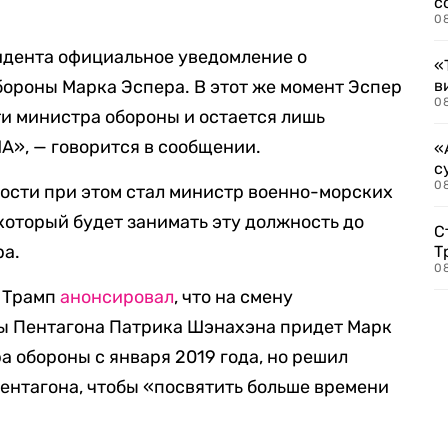
с
0
идента официальное уведомление о
«
ороны Марка Эспера. В этот же момент Эспер
в
0
и министра обороны и остается лишь
», — говорится в сообщении.
«
с
08
сти при этом стал министр военно-морских
который будет занимать эту должность до
С
ра.
Т
08
д Трамп
анонсировал
, что на смену
ы Пентагона Патрика Шэнахэна придет Марк
а обороны с января 2019 года, но решил
Пентагона, чтобы «посвятить больше времени