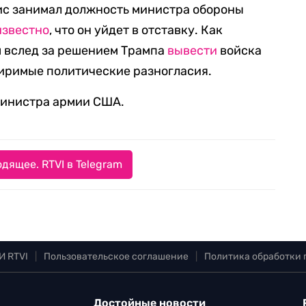
ис занимал должность министра обороны
известно
, что он уйдет в отставку. Как
м вслед за решением Трампа
вывести
войска
миримые политические разногласия.
 министра армии США.
дящее. RTVI в Telegram
И RTVI
|
Пользовательское соглашение
|
Политика обработки
Достойные новости