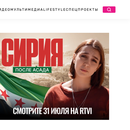
ИДЕО
МУЛЬТИМЕДИА
LIFESTYLE
СПЕЦПРОЕКТЫ