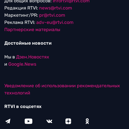
Для общих вопросов:
Infortvi@rtvi.com
Редакция RTVI:
news@rtvi.com
Маркетинг/PR:
pr@rtvi.com
Реклама RTVI:
adv-eu@rtvi.com
Партнерские материалы
Достойные новости
Мы в
Дзен.Новостях
и
Google.News
Уведомление об использовании рекомендательных
технологий
RTVI в соцсетях