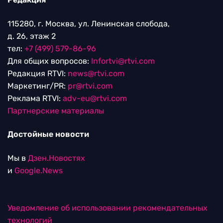
115280, г. Москва, ул. Ленинская слобода,
д. 26, этаж 2
тел:
+7 (499) 579-86-96
Для общих вопросов:
Infortvi@rtvi.com
Редакция RTVI:
news@rtvi.com
Маркетинг/PR:
pr@rtvi.com
Реклама RTVI:
adv-eu@rtvi.com
Партнерские материалы
Достойные новости
Мы в
Дзен.Новостях
и
Google.News
Уведомление об использовании рекомендательных
технологий