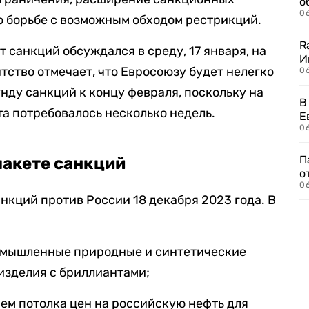
о
06
по борьбе с возможным обходом рестрикций.
R
т санкций обсуждался в среду, 17 января, на
И
тство отмечает, что Евросоюзу будет нелегко
0
нду санкций к концу февраля, поскольку на
В
а потребовалось несколько недель.
Е
06
П
пакете санкций
о
06
анкций против России 18 декабря 2023 года. В
омышленные природные и синтетические
изделия с бриллиантами;
ем потолка цен на российскую нефть для