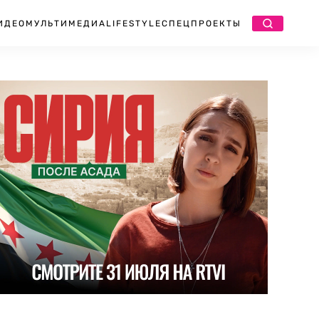
ИДЕО
МУЛЬТИМЕДИА
LIFESTYLE
СПЕЦПРОЕКТЫ