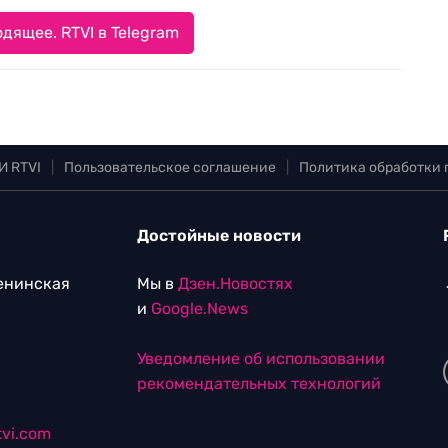
дящее. RTVI в Telegram
И RTVI
|
Пользовательское соглашение
|
Политика обработки
Достойные новости
Ленинская
Мы в
Дзен.Новостях
и
Google.News
Уведомление об использовании
рекомендательных технологий
vi.com