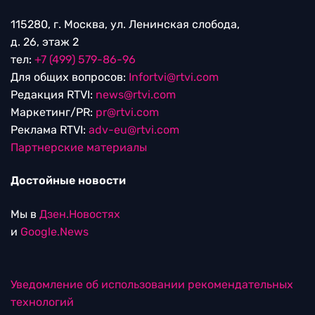
115280, г. Москва, ул. Ленинская слобода,
д. 26, этаж 2
тел:
+7 (499) 579-86-96
Для общих вопросов:
Infortvi@rtvi.com
Редакция RTVI:
news@rtvi.com
Маркетинг/PR:
pr@rtvi.com
Реклама RTVI:
adv-eu@rtvi.com
Партнерские материалы
Достойные новости
Мы в
Дзен.Новостях
и
Google.News
Уведомление об использовании рекомендательных
технологий