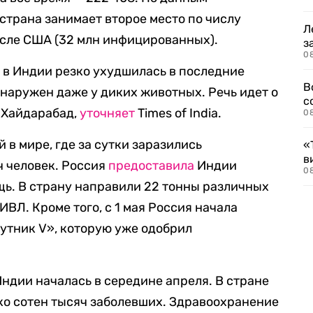
страна занимает второе место по числу
Л
сле США (32 млн инфицированных).
з
0
 в Индии резко ухудшилась в последние
В
наружен даже у диких животных. Речь идет о
с
а Хайдарабад,
уточняет
Times of India.
0
 в мире, где за сутки заразились
«
в
ч человек. Россия
предоставила
Индии
0
ь. В страну направили 22 тонны различных
 ИВЛ. Кроме того, с 1 мая Россия начала
утник V», которую уже одобрил
ндии началась в середине апреля. В стране
ко сотен тысяч заболевших. Здравоохранение