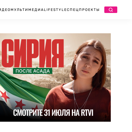
ИДЕО
МУЛЬТИМЕДИА
LIFESTYLE
СПЕЦПРОЕКТЫ