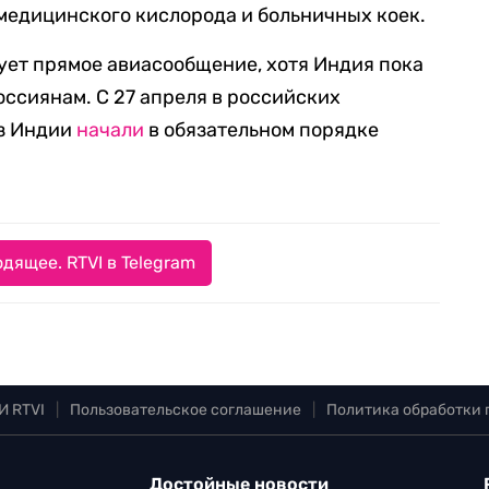
 медицинского кислорода и больничных коек.
ует прямое авиасообщение, хотя Индия пока
оссиянам. С 27 апреля в российских
из Индии
начали
в обязательном порядке
дящее. RTVI в Telegram
И RTVI
|
Пользовательское соглашение
|
Политика обработки
Достойные новости