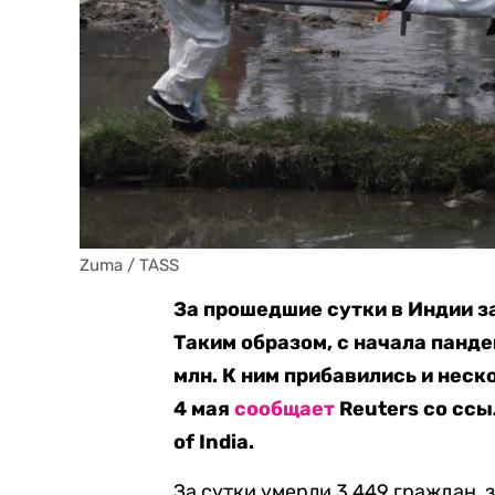
Zuma / TASS
За прошедшие сутки в Индии з
Таким образом, с начала пан
млн. К ним прибавились и неск
4 мая
сообщает
Reuters со ссы
of India.
За сутки умерли 3 449 граждан, 