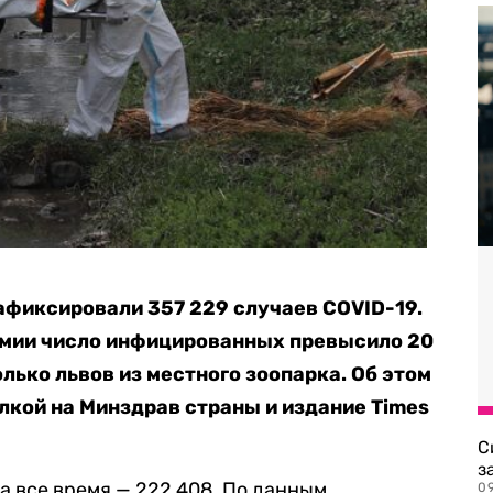
афиксировали 357 229 случаев COVID-19.
демии число инфицированных превысило 20
олько львов из местного зоопарка. Об этом
лкой на Минздрав страны и издание Times
С
з
за все время — 222 408. По данным
0