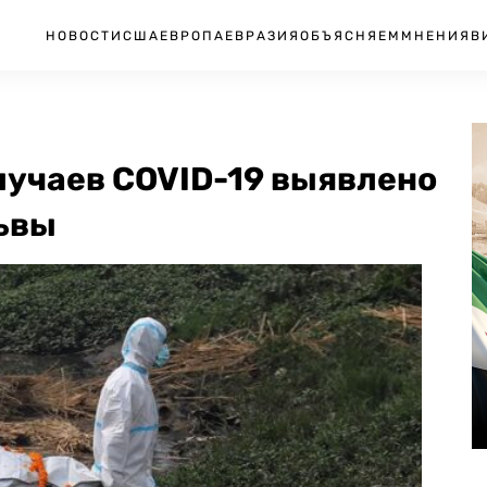
НОВОСТИ
США
ЕВРОПА
ЕВРАЗИЯ
ОБЪЯСНЯЕМ
МНЕНИЯ
В
лучаев COVID-19 выявлено
львы