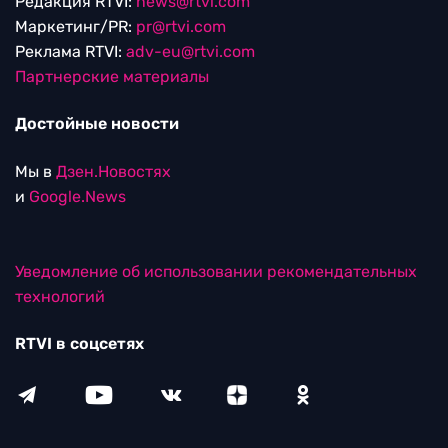
Редакция RTVI:
news@rtvi.com
Маркетинг/PR:
pr@rtvi.com
Реклама RTVI:
adv-eu@rtvi.com
Партнерские материалы
Достойные новости
Мы в
Дзен.Новостях
и
Google.News
Уведомление об использовании рекомендательных
технологий
RTVI в соцсетях