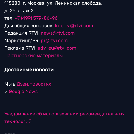
115280, г. Москва, ул. Ленинская слобода,
д. 26, этаж 2
тел:
+7 (499) 579-86-96
Для общих вопросов:
Infortvi@rtvi.com
Редакция RTVI:
news@rtvi.com
Маркетинг/PR:
pr@rtvi.com
Реклама RTVI:
adv-eu@rtvi.com
Партнерские материалы
Достойные новости
Мы в
Дзен.Новостях
и
Google.News
Уведомление об использовании рекомендательных
технологий