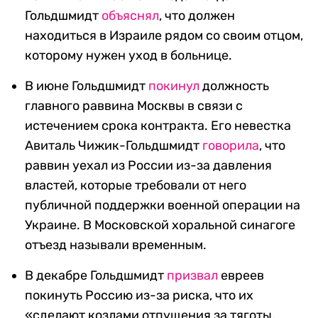
Гольдшмидт
объяснял
, что должен
находиться в Израиле рядом со своим отцом,
которому нужен уход в больнице.
В июне Гольдшмидт
покинул
должность
главного раввина Москвы в связи с
истечением срока контракта. Его невестка
Авиталь Чижик-Гольдшмидт
говорила
, что
раввин уехал из России из-за давления
властей, которые требовали от него
публичной поддержки военной операции на
Украине. В Московской хоральной синагоге
отъезд называли временным.
В декабре
Гольдшмидт
призвал
евреев
покинуть Россию из-за риска, что их
«сделают козлами отпущения за тяготы,