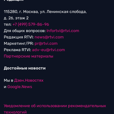
115280, г. Москва, ул. Ленинская слобода,
д. 26, этаж 2
тел:
+7 (499) 579-86-96
Для общих вопросов:
Infortvi@rtvi.com
Редакция RTVI:
news@rtvi.com
Маркетинг/PR:
pr@rtvi.com
Реклама RTVI:
adv-eu@rtvi.com
Партнерские материалы
Достойные новости
Мы в
Дзен.Новостях
и
Google.News
Уведомление об использовании рекомендательных
технологий