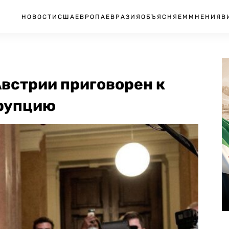
НОВОСТИ
США
ЕВРОПА
ЕВРАЗИЯ
ОБЪЯСНЯЕМ
МНЕНИЯ
В
встрии приговорен к
ррупцию