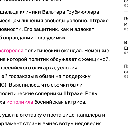
о
06
адельца клиники Вальтера Грубмюллера
R
2 месяцам лишения свободы условно. Штрахе
И
овности. Его защитник, как и адвокат
0
об оправдании подсудимых.
В
Е
азгорелся
политический скандал. Немецкие
06
на которой политик обсуждает с женщиной,
П
российского олигарха, условия
о
 ей госзаказы в обмен на поддержку
06
С). Выяснилось, что съемки были
 политические соперники Штрахе. Роль
рха
исполнила
боснийская актриса.
 ушел в отставку с поста вице-канцлера и
арламент страны вынес вотум недоверия