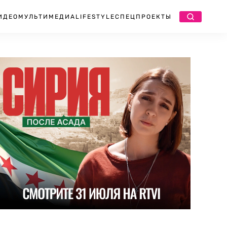
ИДЕО
МУЛЬТИМЕДИА
LIFESTYLE
СПЕЦПРОЕКТЫ