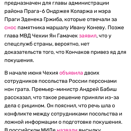
предназначен для главы администрации
района Прага-6 Ондржея Коларжа и мэра
Праги Зденека Гржиба, которые отвечали за
снос
памятника маршалу Ивану Коневу. Позже
глава МВД Чехии Ян Гамачек
заявил
, что у
спецслужб страны, вероятно, нет
доказательств того, что Кончаков привез яд для
покушения.
В начале июня Чехия
объявила
двоих
сотрудников посольства России персонами
нон грата. Премьер-министр Андрей Бабиш
рассказал, что такое решение приняли из-за
дела с рицином. Он пояснил, что речь шла о
конфликте между сотрудниками посольства и
ложной информации о подготовке покушения.
В российском МИДе
назвали
высылку