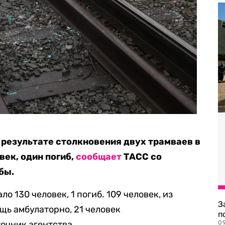
 результате столкновения двух трамваев в
век, один погиб,
сообщает
ТАСС со
бы.
 130 человек, 1 погиб. 109 человек, из
З
щь амбулаторно, 21 человек
п
очник агентства.
0