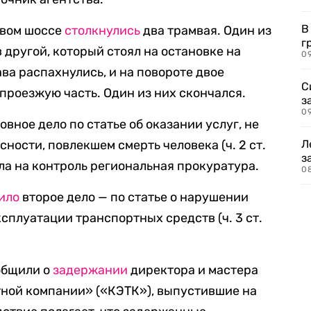
В
овом шоссе
столкнулись
два трамвая. Один из
г
в другой, который стоял на остановке на
09
ва распахнулись, и на повороте двое
С
проезжую часть. Один из них скончался.
з
0
вное дело по статье об оказании услуг, не
ости, повлекшем смерть человека (ч. 2 ст.
Л
з
ла на контроль региональная прокуратура.
0
ило
второе дело — по статье о нарушении
сплуатации транспортных средств (ч. 3 ст.
общили о
задержании
директора и мастера
ной компании» («КЭТК»), выпустившие на