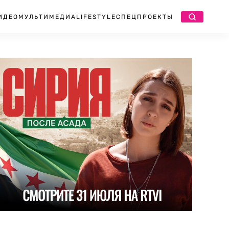
ИДЕО
МУЛЬТИМЕДИА
LIFESTYLE
СПЕЦПРОЕКТЫ