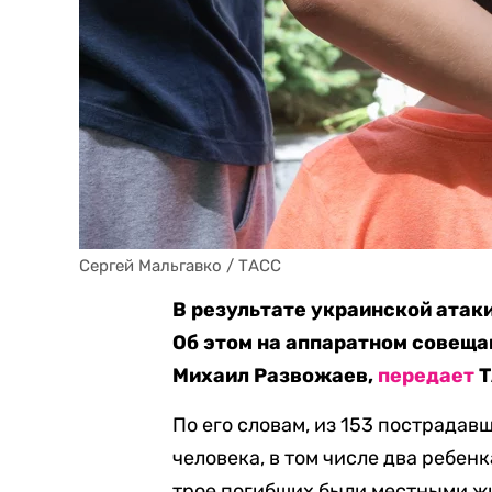
Сергей Мальгавко / ТАСС
В результате украинской атак
Об этом на аппаратном совеща
Михаил Развожаев,
передает
Т
По его словам, из 153 пострадав
человека, в том числе два ребенк
трое погибших были местными ж