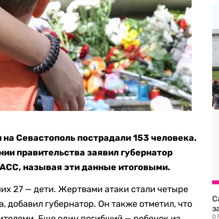
и на Севастополь пострадали 153 человека.
нии правительства заявил губернатор
АСС, называя эти данные итоговыми.
ших 27 — дети. Жертвами атаки стали четыре
С
а, добавил губернатор. Он также отметил, что
з
ителями. Еще один погибший — ребенок из
0