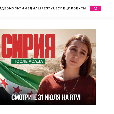
ИДЕО
МУЛЬТИМЕДИА
LIFESTYLE
СПЕЦПРОЕКТЫ