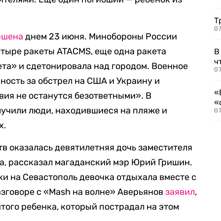
Т
07
ршена
днем 23 июня. Минобороны России
етыре ракеты ATACMS, еще одна ракета
В
ч
ета» и сдетонировала над городом. Военное
07
ность за обстрел на США и Украину и
«
вия не останутся безответными». В
«
лучили люди, находившиеся на пляже и
07
х.
в оказалась девятилетняя дочь заместителя
а, рассказал магаданский мэр Юрий Гришин.
ки на Севастополь девочка отдыхала вместе с
азговоре с «Mash на волне» Аверьянов
заявил
,
итого ребенка, который пострадал на этом