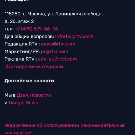
115280, г. Москва, ул. Ленинская слобода,
д. 26, этаж 2
тел:
+7 (499) 579-86-96
Для общих вопросов:
Infortvi@rtvi.com
Редакция RTVI:
news@rtvi.com
Маркетинг/PR:
pr@rtvi.com
Реклама RTVI:
adv-eu@rtvi.com
Партнерские материалы
Достойные новости
Мы в
Дзен.Новостях
и
Google.News
Уведомление об использовании рекомендательных
технологий