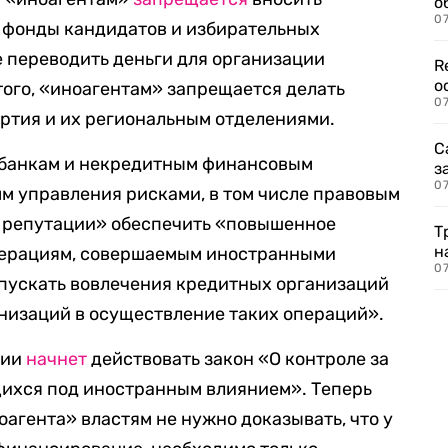
о
07
 фонды кандидатов и избирательных
е переводить деньги для организации
R
о
ого, «иноагентам» запрещается делать
07
ртия и их региональным отделениями.
С
л банкам и некредитным финансовым
з
07
м управления рисками, в том числе правовым
й репутации» обеспечить «повышенное
Т
н
перациям, совершаемым иностранными
07
допускать вовлечения кредитных организаций
низаций в осуществление таких операций».
сии
начнет
действовать закон «О контроле за
щихся под иностранным влиянием». Теперь
оагента» властям не нужно доказывать, что у