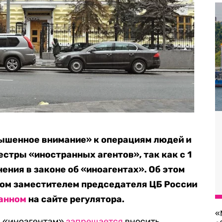
вышенное внимание» к операциям людей и
стры «иностранных агентов», так как с 1
ения в законе об «иноагентах». Об этом
ном заместителем председателя ЦБ России
анном
на сайте регулятора.
«
ря «иноагентам»
запрещается
вносить