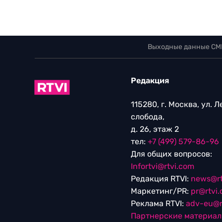
Выходные данные СМ
Редакция
115280, г. Москва, ул. 
слобода,
д. 26, этаж 2
тел:
+7 (499) 579-86-96
Для общих вопросов:
Infortvi@rtvi.com
Редакция RTVI:
news@rt
Маркетинг/PR:
pr@rtvi
Реклама RTVI:
adv-eu@r
Партнерские материа