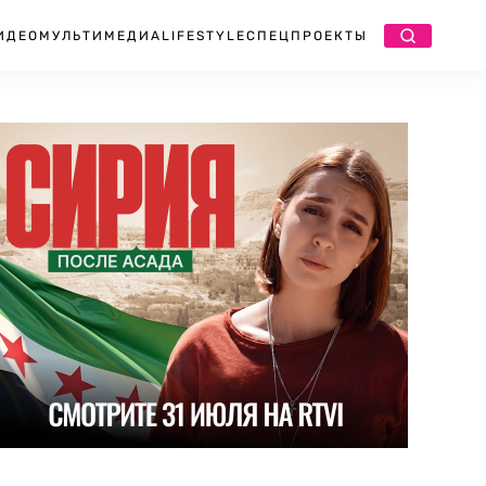
ИДЕО
МУЛЬТИМЕДИА
LIFESTYLE
СПЕЦПРОЕКТЫ