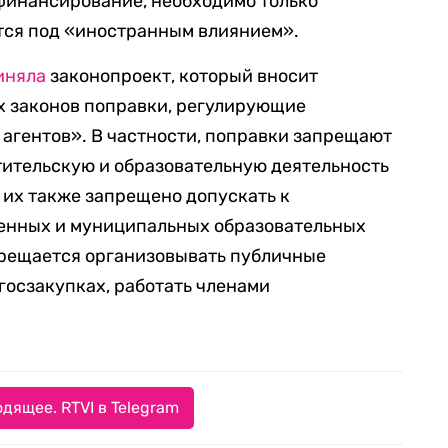
 финансирование, необходимо только
ится под «иностранным влиянием».
иняла
законопроект, который вносит
х законов поправки, регулирующие
агентов». В частности, поправки запрещают
тительскую и образовательную деятельность
 их также запрещено допускать к
енных и муниципальных образовательных
прещается организовывать публичные
 госзакупках, работать членами
дящее. RTVI в Telegram