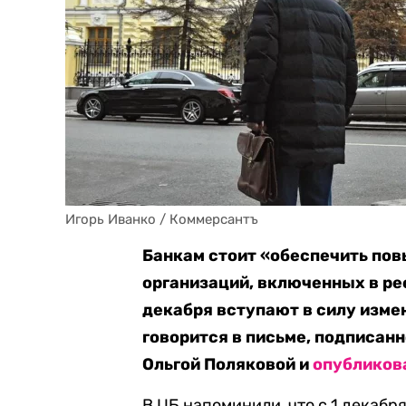
Игорь Иванко / Коммерсантъ
Банкам стоит «обеспечить по
организаций, включенных в рее
декабря вступают в силу измен
говорится в письме, подписан
Ольгой Поляковой и
опубликов
В ЦБ напоминили, что с 1 декаб