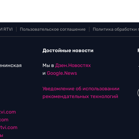
И RTVI
|
Пользовательское соглашение
|
Политика обработки
Достойные новости
Ленинская
Мы в
Дзен.Новостях
и
Google.News
Уведомление об использовании
рекомендательных технологий
vi.com
.com
tvi.com
лы