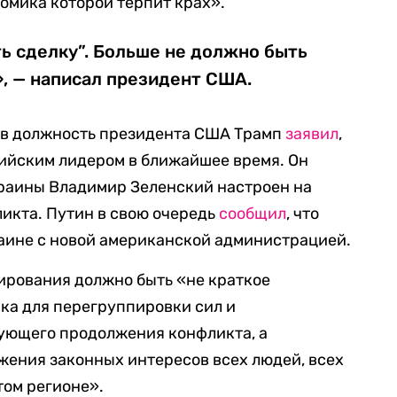
номика которой терпит крах».
ь сделку”. Больше не должно быть
, — написал президент США.
 в должность президента США Трамп
заявил
,
сийским лидером в ближайшее время. Он
краины Владимир Зеленский настроен на
икта. Путин в свою очередь
сообщил
, что
раине с новой американской администрацией.
лирования должно быть «не краткое
ка для перегруппировки сил и
ующего продолжения конфликта, а
жения законных интересов всех людей, всех
том регионе».