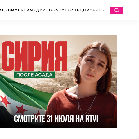
ИДЕО
МУЛЬТИМЕДИА
LIFESTYLE
СПЕЦПРОЕКТЫ