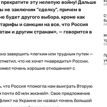
к
 прекратите эту нелепую войну! Дальше
0
мы не заключим “сделку”, причем в
С
не будет другого выбора, кроме как
б
тарифы и санкции на все, что Россия
0
ам и другим странам», — говорится в
М
т
0
жно завершить «легким или трудным путем —
П
у
отметил, что не хочет «навредить» России,
07
 имел «очень хорошие отношения» с
ь, что Россия «помогла нам выиграть Вторую
м почти 60 млн жизней». Свое предложение
фликт на Украине он назвал «очень большой