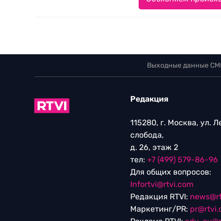
Выходные данные СМ
Редакция
115280, г. Москва, ул. 
слобода,
д. 26, этаж 2
тел:
+7 (499) 579-86-96
Для общих вопросов:
Infortvi@rtvi.com
Редакция RTVI:
news@rt
Маркетинг/PR:
pr@rtvi