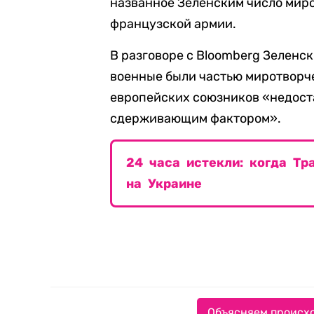
названное Зеленским число мир
французской армии.
В разговоре с Bloomberg Зеленск
военные были частью миротворче
европейских союзников «недоста
сдерживающим фактором».
24 часа истекли: когда Тр
на Украине
Объясняем происхо