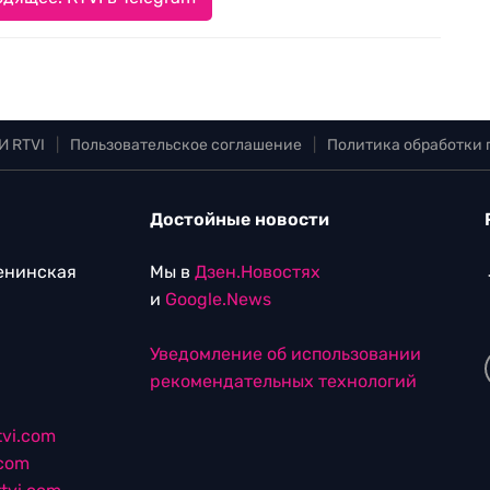
И RTVI
|
Пользовательское соглашение
|
Политика обработки
Достойные новости
Ленинская
Мы в
Дзен.Новостях
и
Google.News
Уведомление об использовании
рекомендательных технологий
vi.com
.com