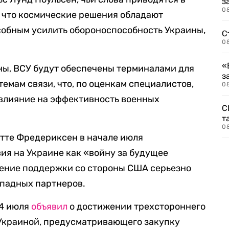
з
08
, что космические решения обладают
собным усилить обороноспособность Украины,
С
08
«
ны, ВСУ будут обеспечены терминалами для
з
емам связи, что, по оценкам специалистов,
08
 влияние на эффективность военных
С
т
0
етте Фредериксен в начале июля
ия на Украине как «войну за будущее
жение поддержки со стороны США серьезно
ападных партнеров.
14 июля
объявил
о достижении трехстороннего
Украиной, предусматривающего закупку