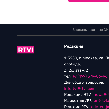
Выходные данные СМ
Редакция
115280, г. Москва, ул. 
слобода,
д. 26, этаж 2
тел:
+7 (499) 579-86-96
Для общих вопросов:
Infortvi@rtvi.com
Редакция RTVI:
news@rt
Маркетинг/PR:
pr@rtvi
Реклама RTVI:
adv-eu@r