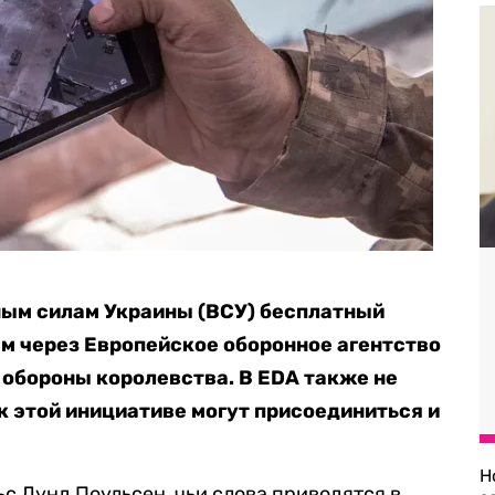
ым силам Украины (ВСУ) бесплатный
м через Европейское оборонное агентство
обороны королевства. В EDA также не
к этой инициативе могут присоединиться и
Н
с Лунд Поульсен, чьи слова приводятся в