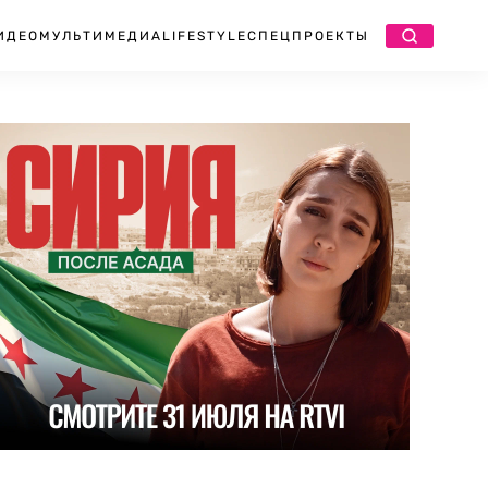
ИДЕО
МУЛЬТИМЕДИА
LIFESTYLE
СПЕЦПРОЕКТЫ