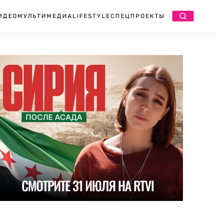
ИДЕО
МУЛЬТИМЕДИА
LIFESTYLE
СПЕЦПРОЕКТЫ