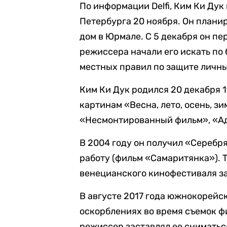
По информации Delfi, Ким Ки Дук
Петербурга 20 ноября. Он плани
дом в Юрмале. С 5 декабря он пер
режиссера начали его искать по 
местных правил по защите личн
Ким Ки Дук родился 20 декабря 1
картинам «Весна, лето, осень, зи
«Несмонтированный фильм», «Ад
В 2004 году он получил «Сереб
работу (фильм «Самаритянка»). 
венецианского кинофестиваля за
В августе 2017 года южнокорейс
оскорблениях во время съемок ф
режиссер заставлял ее сниматьс