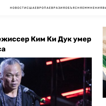
НОВОСТИ
США
ЕВРОПА
ЕВРАЗИЯ
ОБЪЯСНЯЕМ
МНЕНИЯ
В
ежиссер Ким Ки Дук умер
са