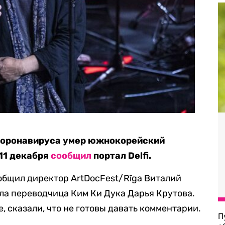
 коронавируса умер южнокорейский
 11 декабря
сообщил
портал Delfi.
общил директор ArtDocFest/Rīga Виталий
ла переводчица Ким Ки Дука Дарья Крутова.
, сказали, что не готовы давать комментарии.
П