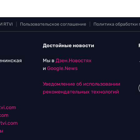
И RTVI
|
Пользовательское соглашение
|
Политика обработки
Достойные новости
Ленинская
Мы в
Дзен.Новостях
и
Google.News
Уведомление об использовании
рекомендательных технологий
vi.com
.com
tvi.com
лы