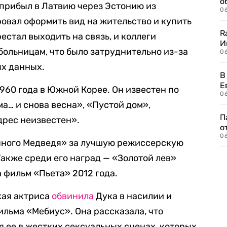
о
 прибыл в Латвию через Эстонию из
06
ровал оформить вид на жительство и купить
R
естал выходить на связь, и коллеги
И
больницам, что было затруднительно из-за
0
ых данных.
В
Е
960 года в Южной Корее. Он известен по
06
ма… и снова весна», «Пустой дом»,
П
рес неизвестен».
о
06
ряного Медведя» за лучшую режиссерскую
Также среди его наград — «Золотой лев»
 фильм «Пьета» 2012 года.
кая актриса
обвинила
Дука в насилии и
ильма «Мебиус». Она рассказала, что
я ее в жестких сексуальных сценах, которых