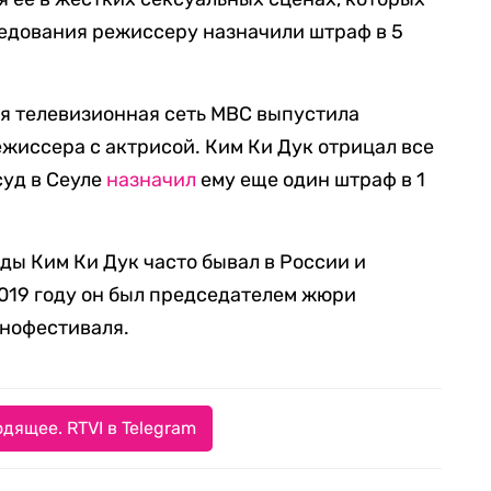
ледования режиссеру назначили штраф в 5
я телевизионная сеть MBC выпустила
жиссера с актрисой. Ким Ки Дук отрицал все
суд в Сеуле
назначил
ему еще один штраф в 1
годы Ким Ки Дук часто бывал в России и
2019 году он был председателем жюри
нофестиваля.
дящее. RTVI в Telegram