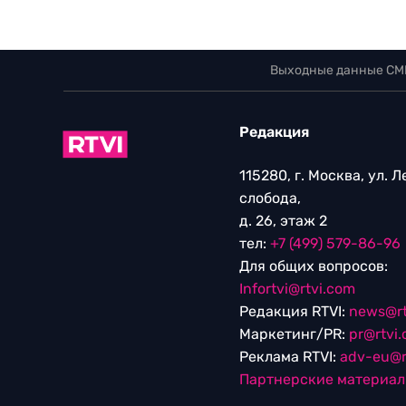
Выходные данные СМ
Редакция
115280, г. Москва, ул. 
слобода,
д. 26, этаж 2
тел:
+7 (499) 579-86-96
Для общих вопросов:
Infortvi@rtvi.com
Редакция RTVI:
news@rt
Маркетинг/PR:
pr@rtvi
Реклама RTVI:
adv-eu@r
Партнерские материа